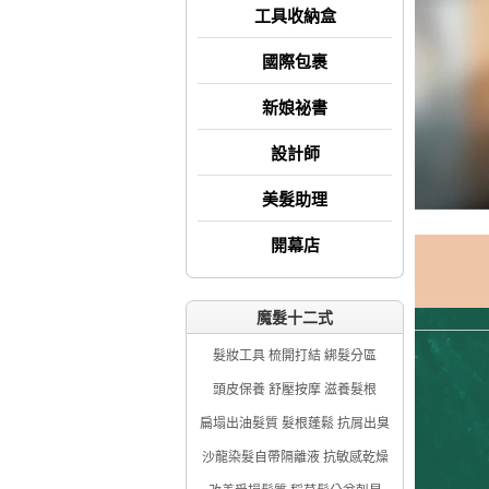
工具收納盒
國際包裹
新娘祕書
設計師
美髮助理
開幕店
魔髮十二式
髮妝工具 梳開打結 綁髮分區
頭皮保養 舒壓按摩 滋養髮根
扁塌出油髮質 髮根蓬鬆 抗屑出臭
沙龍染髮自帶隔離液 抗敏感乾燥