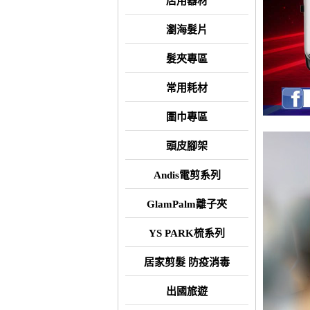
店用器材
瀏海髮片
髮夾專區
常用耗材
圍巾專區
頭皮腳架
Andis電剪系列
GlamPalm離子夾
YS PARK梳系列
居家剪髮 防疫消毒
出國旅遊