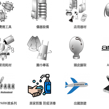
燙捲工具
儀器設備
店用器材
常用耗材
圍巾專區
頭皮腳架
 PARK梳系列
居家剪髮 防疫消毒
出國旅遊