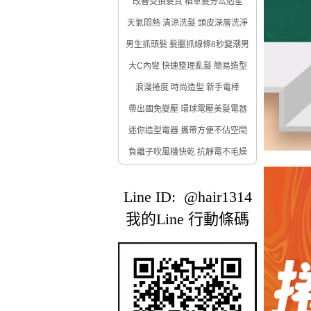
改善受損髮質 稻草髮分岔剋星
天氣悶熱 清涼洗髮 頭皮深層洗淨
男生抓頭髮 髮臘抓線條8秒變潮男
大C內彎 快速整理亂髮 簡易造型
浪漫捲度 時尚造型 新手電棒
帶出國免變壓 環球電壓美髮電器
迷你造型電器 攜帶方便不佔空間
負離子吹風機快乾 抗靜電不毛燥
Line ID: @hair1314
我的Line 行動條碼