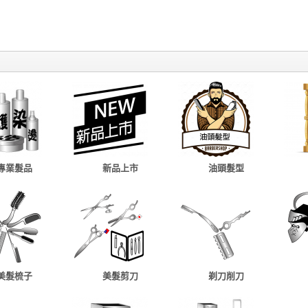
專業髮品
新品上市
油頭髮型
美髮梳子
美髮剪刀
剃刀削刀