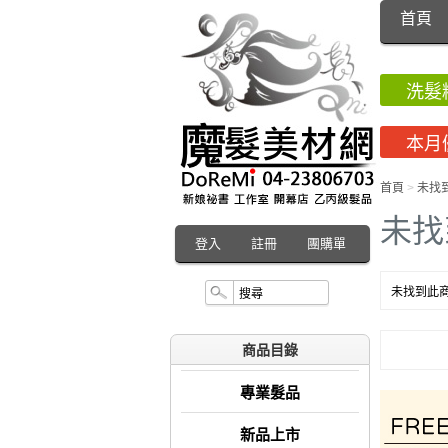
首頁
洗髮
本月
首頁
>
未找
未找
登入
註冊
團購單
未找到此商
商品目錄
專業髮品
新品上市