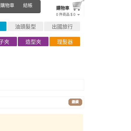
購物車
結帳
購物車
0 件商品 $ 0
油頭髮型
出國旅行
子夾
造型夾
理髮器
繼續