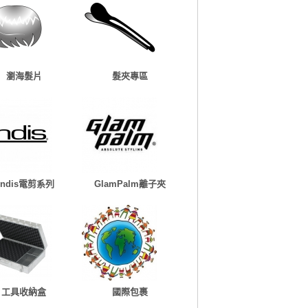
瀏海髮片
髮夾專區
Andis電剪系列
GlamPalm離子夾
工具收納盒
國際包裹