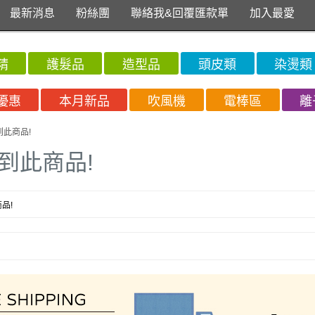
最新消息
粉絲團
聯絡我&回覆匯款單
加入最愛
精
護髮品
造型品
頭皮類
染燙類
優惠
本月新品
吹風機
電棒區
離
到此商品!
到此商品!
品!