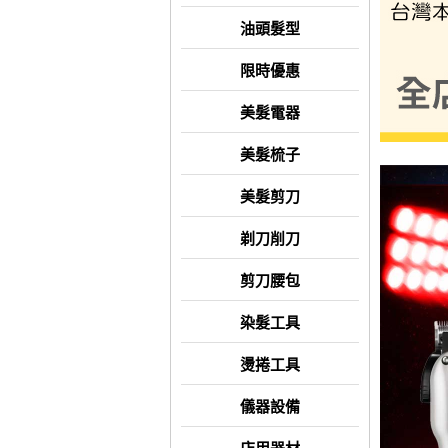
油頭髮型
限時優惠
美髮電器
美髮梳子
美髮剪刀
剃刀削刀
剪刀腰包
染髮工具
燙捲工具
儀器設備