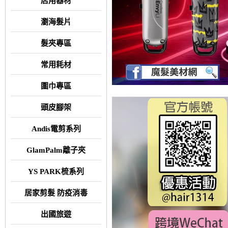
店用器材
瀏海髮片
髮夾專區
常用耗材
圍巾專區
頭皮腳架
Andis電剪系列
GlamPalm離子夾
YS PARK梳系列
居家剪髮 防疫消毒
出國旅遊