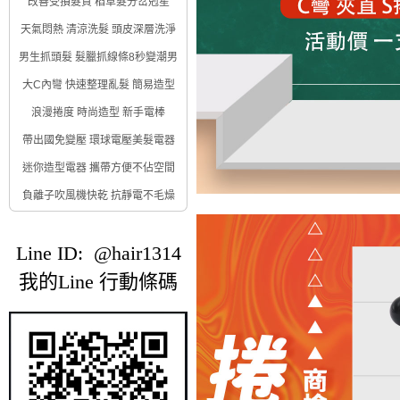
改善受損髮質 稻草髮分岔剋星
天氣悶熱 清涼洗髮 頭皮深層洗淨
男生抓頭髮 髮臘抓線條8秒變潮男
大C內彎 快速整理亂髮 簡易造型
浪漫捲度 時尚造型 新手電棒
帶出國免變壓 環球電壓美髮電器
迷你造型電器 攜帶方便不佔空間
負離子吹風機快乾 抗靜電不毛燥
Line ID: @hair1314
我的Line 行動條碼