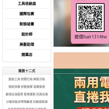
工具收納盒
國際包裹
新娘祕書
設計師
美髮助理
開幕店
魔髮十二式
髮妝工具 梳開打結 綁髮分區
頭皮保養 舒壓按摩 滋養髮根
扁塌出油髮質 髮根蓬鬆 抗屑出臭
沙龍染髮自帶隔離液 抗敏感乾燥