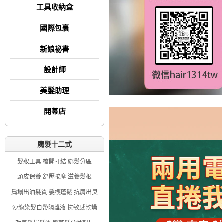
工具收納盒
國際包裹
新娘祕書
設計師
美髮助理
開幕店
魔髮十二式
髮妝工具 梳開打結 綁髮分區
頭皮保養 舒壓按摩 滋養髮根
扁塌出油髮質 髮根蓬鬆 抗屑出臭
沙龍染髮自帶隔離液 抗敏感乾燥