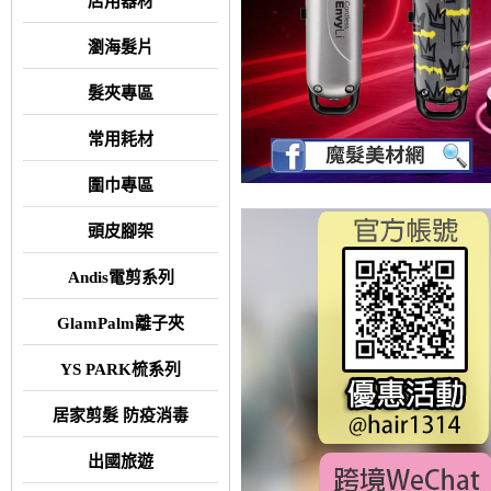
店用器材
瀏海髮片
髮夾專區
常用耗材
圍巾專區
頭皮腳架
Andis電剪系列
GlamPalm離子夾
YS PARK梳系列
居家剪髮 防疫消毒
出國旅遊