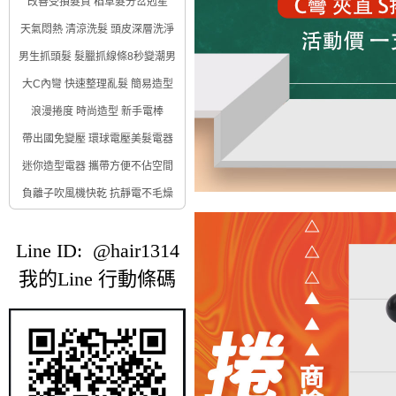
改善受損髮質 稻草髮分岔剋星
天氣悶熱 清涼洗髮 頭皮深層洗淨
男生抓頭髮 髮臘抓線條8秒變潮男
大C內彎 快速整理亂髮 簡易造型
浪漫捲度 時尚造型 新手電棒
帶出國免變壓 環球電壓美髮電器
迷你造型電器 攜帶方便不佔空間
負離子吹風機快乾 抗靜電不毛燥
Line ID: @hair1314
我的Line 行動條碼