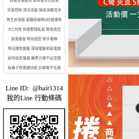
改善受損髮質 稻草髮分岔剋星
天氣悶熱 清涼洗髮 頭皮深層洗淨
男生抓頭髮 髮臘抓線條8秒變潮男
大C內彎 快速整理亂髮 簡易造型
浪漫捲度 時尚造型 新手電棒
帶出國免變壓 環球電壓美髮電器
迷你造型電器 攜帶方便不佔空間
負離子吹風機快乾 抗靜電不毛燥
Line ID: @hair1314
我的Line 行動條碼