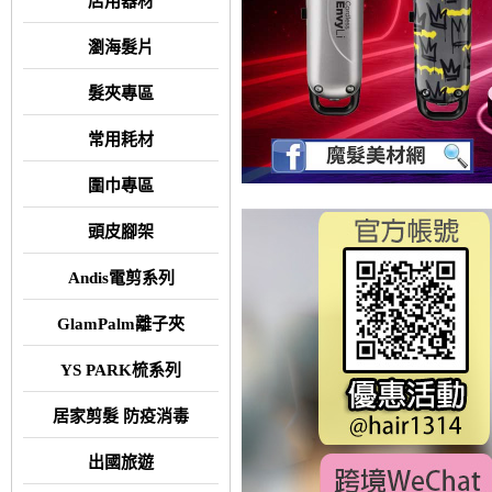
店用器材
瀏海髮片
髮夾專區
常用耗材
圍巾專區
頭皮腳架
Andis電剪系列
GlamPalm離子夾
YS PARK梳系列
居家剪髮 防疫消毒
出國旅遊