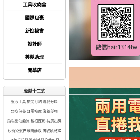
工具收納盒
國際包裹
新娘祕書
設計師
美髮助理
開幕店
魔髮十二式
髮妝工具 梳開打結 綁髮分區
頭皮保養 舒壓按摩 滋養髮根
扁塌出油髮質 髮根蓬鬆 抗屑出臭
沙龍染髮自帶隔離液 抗敏感乾燥