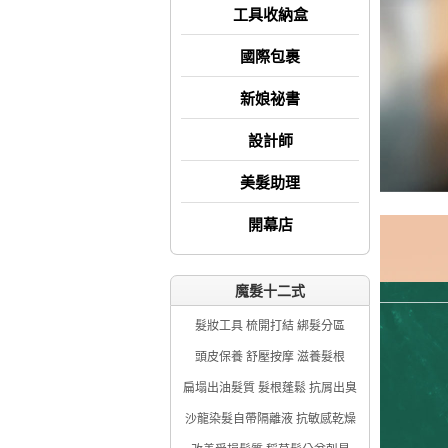
工具收納盒
國際包裹
新娘祕書
設計師
美髮助理
開幕店
魔髮十二式
髮妝工具 梳開打結 綁髮分區
頭皮保養 舒壓按摩 滋養髮根
扁塌出油髮質 髮根蓬鬆 抗屑出臭
沙龍染髮自帶隔離液 抗敏感乾燥