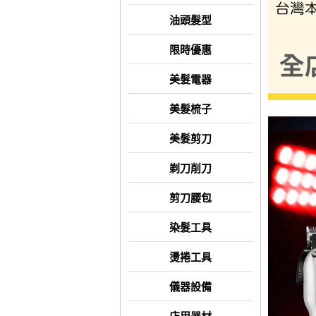
油頭髮型
限時優惠
美髮電器
美髮梳子
美髮剪刀
剃刀削刀
剪刀腰包
染髮工具
燙捲工具
儀器設備