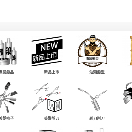
專業髮品
新品上市
油頭髮型
美髮梳子
美髮剪刀
剃刀削刀