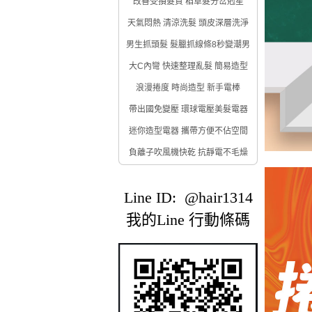
改善受損髮質 稻草髮分岔剋星
天氣悶熱 清涼洗髮 頭皮深層洗淨
男生抓頭髮 髮臘抓線條8秒變潮男
大C內彎 快速整理亂髮 簡易造型
浪漫捲度 時尚造型 新手電棒
帶出國免變壓 環球電壓美髮電器
迷你造型電器 攜帶方便不佔空間
負離子吹風機快乾 抗靜電不毛燥
Line ID: @hair1314
我的Line 行動條碼