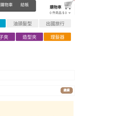
購物車
結帳
購物車
0 件商品 $ 0
油頭髮型
出國旅行
子夾
造型夾
理髮器
繼續