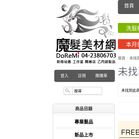
首頁
洗髮
本月
首頁
>
未找
未找
登入
註冊
團購單
未找到此商
商品目錄
專業髮品
新品上市