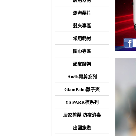
店用器材
瀏海髮片
髮夾專區
常用耗材
圍巾專區
頭皮腳架
Andis電剪系列
GlamPalm離子夾
YS PARK梳系列
居家剪髮 防疫消毒
出國旅遊