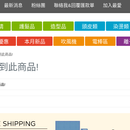
最新消息
粉絲團
聯絡我&回覆匯款單
加入最愛
精
護髮品
造型品
頭皮類
染燙類
優惠
本月新品
吹風機
電棒區
離
到此商品!
到此商品!
品!