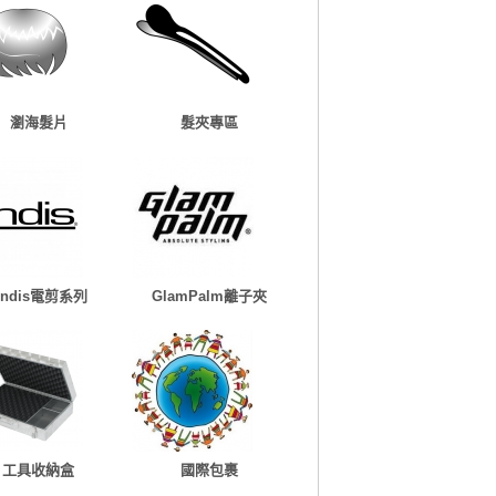
瀏海髮片
髮夾專區
Andis電剪系列
GlamPalm離子夾
工具收納盒
國際包裹