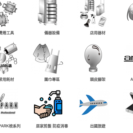
燙捲工具
儀器設備
店用器材
常用耗材
圍巾專區
頭皮腳架
 PARK梳系列
居家剪髮 防疫消毒
出國旅遊