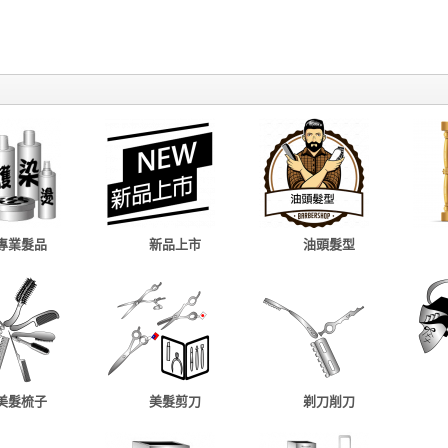
專業髮品
新品上市
油頭髮型
美髮梳子
美髮剪刀
剃刀削刀