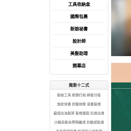
工具收納盒
國際包裹
新娘祕書
設計師
美髮助理
開幕店
魔髮十二式
髮妝工具 梳開打結 綁髮分區
頭皮保養 舒壓按摩 滋養髮根
扁塌出油髮質 髮根蓬鬆 抗屑出臭
沙龍染髮自帶隔離液 抗敏感乾燥