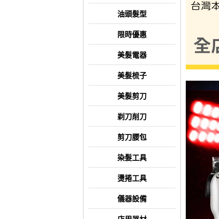
油頭髮型
限時優惠
美髮電器
美髮梳子
美髮剪刀
剃刀削刀
剪刀腰包
染髮工具
燙捲工具
儀器設備