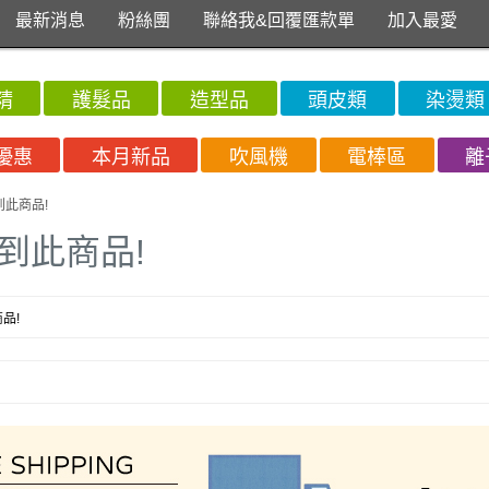
最新消息
粉絲團
聯絡我&回覆匯款單
加入最愛
精
護髮品
造型品
頭皮類
染燙類
優惠
本月新品
吹風機
電棒區
離
到此商品!
到此商品!
品!