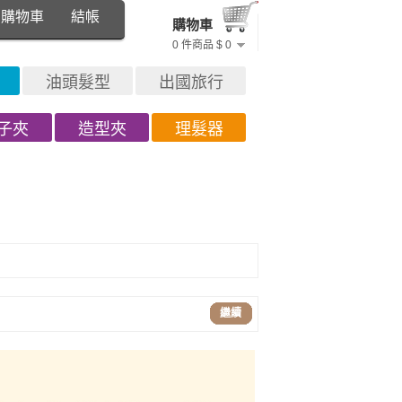
購物車
結帳
購物車
0 件商品 $ 0
油頭髮型
出國旅行
子夾
造型夾
理髮器
繼續