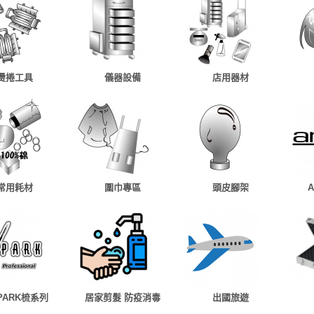
燙捲工具
儀器設備
店用器材
常用耗材
圍巾專區
頭皮腳架
 PARK梳系列
居家剪髮 防疫消毒
出國旅遊