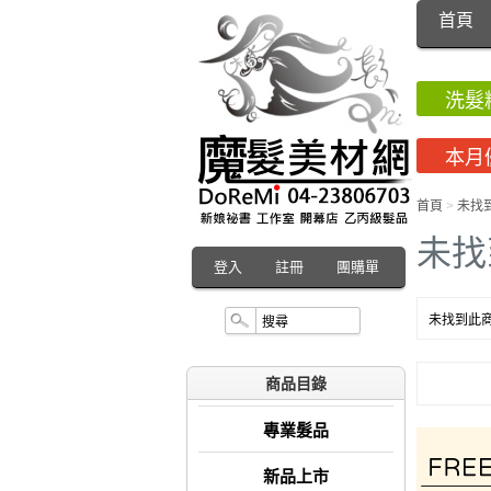
首頁
洗髮
本月
首頁
>
未找
未找
登入
註冊
團購單
未找到此商
商品目錄
專業髮品
新品上市