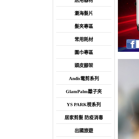
店用器材
瀏海髮片
髮夾專區
常用耗材
圍巾專區
頭皮腳架
Andis電剪系列
GlamPalm離子夾
YS PARK梳系列
居家剪髮 防疫消毒
出國旅遊