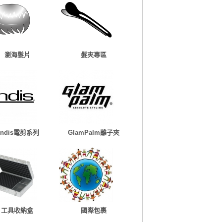
瀏海髮片
髮夾專區
Andis電剪系列
GlamPalm離子夾
工具收納盒
國際包裹