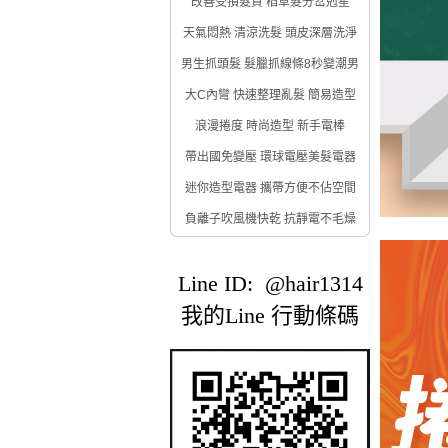
改善受損髮質 稻草髮分岔剋星
天氣悶熱 清涼洗髮 頭皮深層洗淨
男生抓頭髮 髮臘抓線條8秒變潮男
大C內彎 快速整理亂髮 簡易造型
浪漫捲度 時尚造型 新手電棒
帶出國免變壓 環球電壓美髮電器
迷你造型電器 攜帶方便不佔空間
負離子吹風機快乾 抗靜電不毛燥
Line ID: @hair1314
我的Line 行動條碼