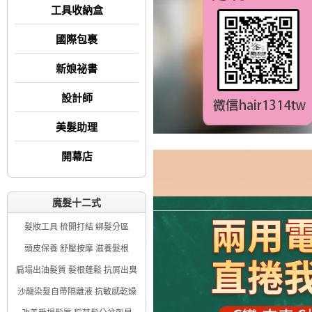
工具收納盒
國際包裹
新娘祕書
設計師
美髮助理
開幕店
魔髮十二式
髮妝工具 梳開打結 綁髮分區
頭皮保養 舒壓按摩 滋養髮根
扁塌出油髮質 髮根蓬鬆 抗屑出臭
沙龍染髮自帶隔離液 抗敏感乾燥