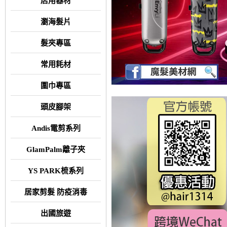
店用器材
瀏海髮片
髮夾專區
常用耗材
圍巾專區
頭皮腳架
Andis電剪系列
GlamPalm離子夾
YS PARK梳系列
居家剪髮 防疫消毒
出國旅遊