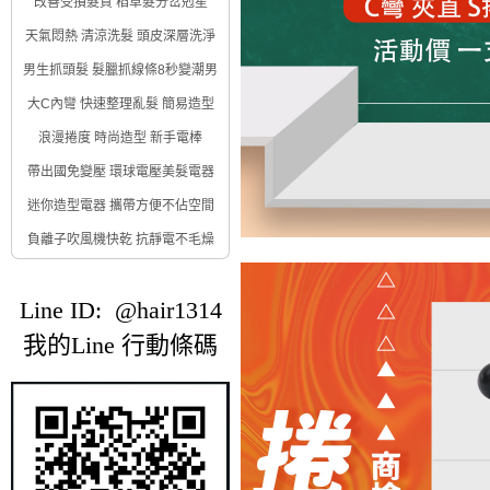
改善受損髮質 稻草髮分岔剋星
天氣悶熱 清涼洗髮 頭皮深層洗淨
男生抓頭髮 髮臘抓線條8秒變潮男
大C內彎 快速整理亂髮 簡易造型
浪漫捲度 時尚造型 新手電棒
帶出國免變壓 環球電壓美髮電器
迷你造型電器 攜帶方便不佔空間
負離子吹風機快乾 抗靜電不毛燥
Line ID: @hair1314
我的Line 行動條碼