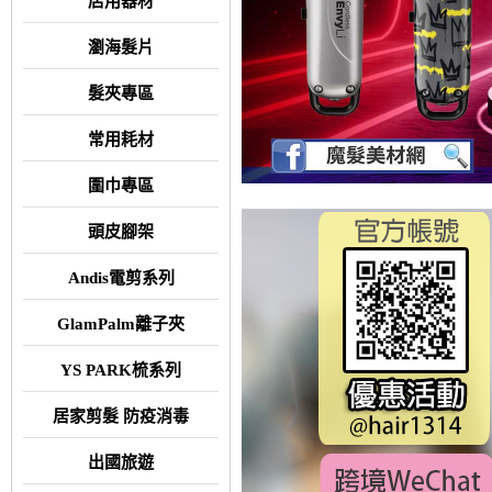
店用器材
瀏海髮片
髮夾專區
常用耗材
圍巾專區
頭皮腳架
Andis電剪系列
GlamPalm離子夾
YS PARK梳系列
居家剪髮 防疫消毒
出國旅遊