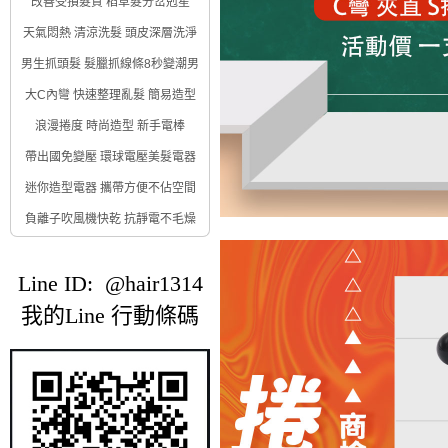
改善受損髮質 稻草髮分岔剋星
天氣悶熱 清涼洗髮 頭皮深層洗淨
男生抓頭髮 髮臘抓線條8秒變潮男
大C內彎 快速整理亂髮 簡易造型
浪漫捲度 時尚造型 新手電棒
帶出國免變壓 環球電壓美髮電器
迷你造型電器 攜帶方便不佔空間
負離子吹風機快乾 抗靜電不毛燥
Line ID: @hair1314
我的Line 行動條碼