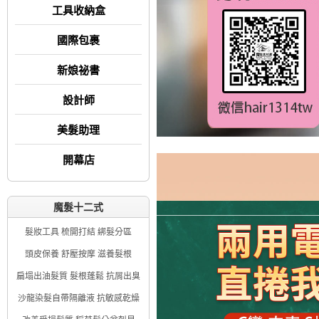
工具收納盒
國際包裹
新娘祕書
設計師
美髮助理
開幕店
魔髮十二式
髮妝工具 梳開打結 綁髮分區
頭皮保養 舒壓按摩 滋養髮根
扁塌出油髮質 髮根蓬鬆 抗屑出臭
沙龍染髮自帶隔離液 抗敏感乾燥