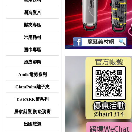
店用器材
瀏海髮片
髮夾專區
常用耗材
圍巾專區
頭皮腳架
Andis電剪系列
GlamPalm離子夾
YS PARK梳系列
居家剪髮 防疫消毒
出國旅遊