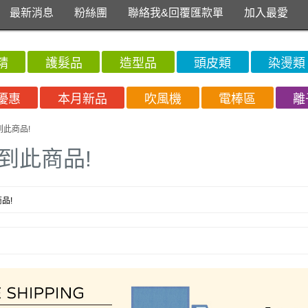
最新消息
粉絲團
聯絡我&回覆匯款單
加入最愛
精
護髮品
造型品
頭皮類
染燙類
優惠
本月新品
吹風機
電棒區
離
到此商品!
到此商品!
品!