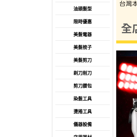
油頭髮型
限時優惠
美髮電器
美髮梳子
美髮剪刀
剃刀削刀
剪刀腰包
染髮工具
燙捲工具
儀器設備