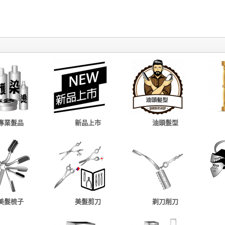
專業髮品
新品上市
油頭髮型
美髮梳子
美髮剪刀
剃刀削刀