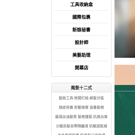
工具收納盒
國際包裹
新娘祕書
設計師
美髮助理
開幕店
魔髮十二式
髮妝工具 梳開打結 綁髮分區
頭皮保養 舒壓按摩 滋養髮根
扁塌出油髮質 髮根蓬鬆 抗屑出臭
沙龍染髮自帶隔離液 抗敏感乾燥