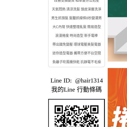
改善受損髮質 稻草髮分岔剋星
天氣悶熱 清涼洗髮 頭皮深層洗淨
男生抓頭髮 髮臘抓線條8秒變潮男
大C內彎 快速整理亂髮 簡易造型
浪漫捲度 時尚造型 新手電棒
帶出國免變壓 環球電壓美髮電器
迷你造型電器 攜帶方便不佔空間
負離子吹風機快乾 抗靜電不毛燥
Line ID: @hair1314
我的Line 行動條碼