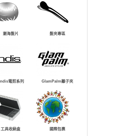
瀏海髮片
髮夾專區
Andis電剪系列
GlamPalm離子夾
工具收納盒
國際包裹