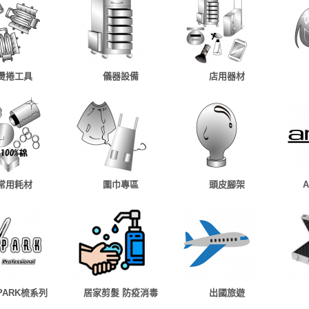
燙捲工具
儀器設備
店用器材
常用耗材
圍巾專區
頭皮腳架
 PARK梳系列
居家剪髮 防疫消毒
出國旅遊