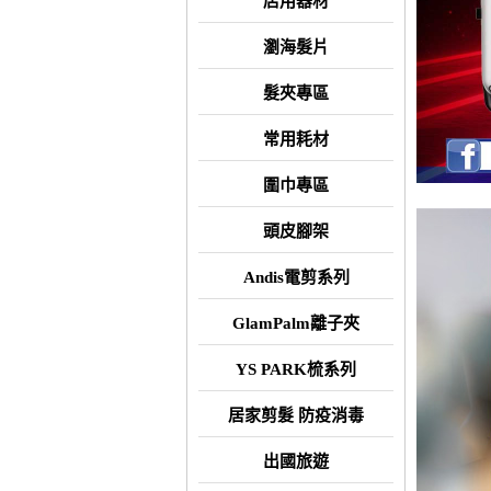
店用器材
瀏海髮片
髮夾專區
常用耗材
圍巾專區
頭皮腳架
Andis電剪系列
GlamPalm離子夾
YS PARK梳系列
居家剪髮 防疫消毒
出國旅遊