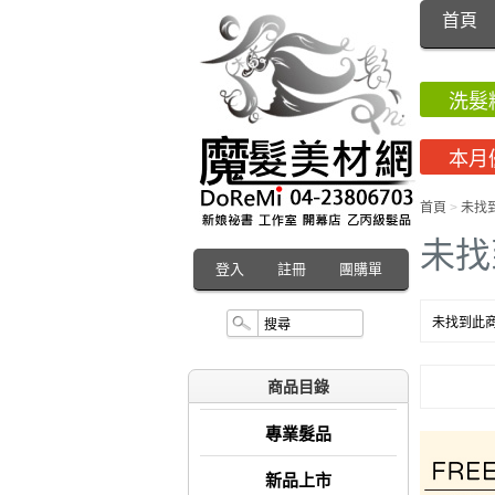
首頁
洗髮
本月
首頁
>
未找
未找
登入
註冊
團購單
未找到此商
商品目錄
專業髮品
新品上市