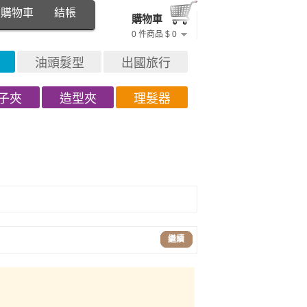
購物車
結帳
購物車
0 件商品 $ 0
油頭髮型
出國旅行
子夾
造型夾
理髮器
繼續