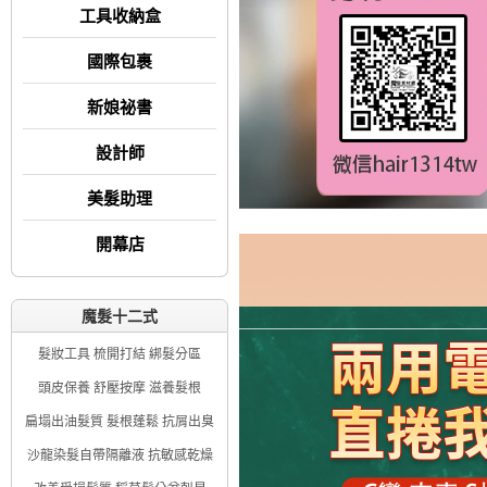
工具收納盒
國際包裹
新娘祕書
設計師
美髮助理
開幕店
魔髮十二式
髮妝工具 梳開打結 綁髮分區
頭皮保養 舒壓按摩 滋養髮根
扁塌出油髮質 髮根蓬鬆 抗屑出臭
沙龍染髮自帶隔離液 抗敏感乾燥