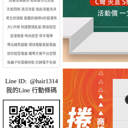
改善受損髮質 稻草髮分岔剋星
天氣悶熱 清涼洗髮 頭皮深層洗淨
男生抓頭髮 髮臘抓線條8秒變潮男
大C內彎 快速整理亂髮 簡易造型
浪漫捲度 時尚造型 新手電棒
帶出國免變壓 環球電壓美髮電器
迷你造型電器 攜帶方便不佔空間
負離子吹風機快乾 抗靜電不毛燥
Line ID: @hair1314
我的Line 行動條碼