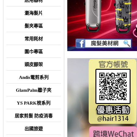
店用器材
瀏海髮片
髮夾專區
常用耗材
圍巾專區
頭皮腳架
Andis電剪系列
GlamPalm離子夾
YS PARK梳系列
居家剪髮 防疫消毒
出國旅遊