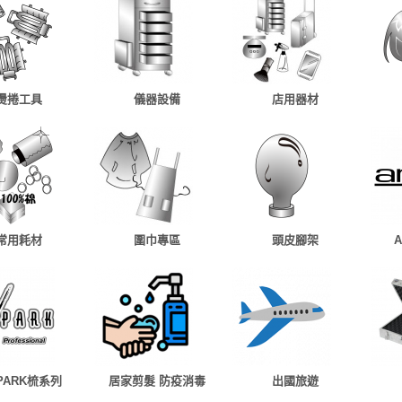
燙捲工具
儀器設備
店用器材
常用耗材
圍巾專區
頭皮腳架
 PARK梳系列
居家剪髮 防疫消毒
出國旅遊