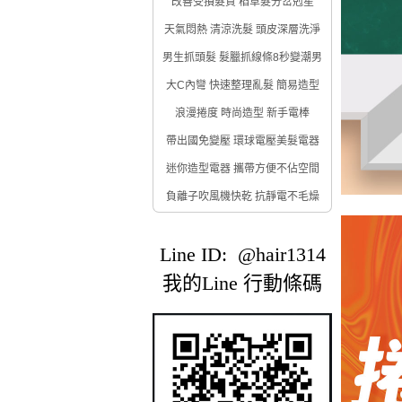
改善受損髮質 稻草髮分岔剋星
天氣悶熱 清涼洗髮 頭皮深層洗淨
男生抓頭髮 髮臘抓線條8秒變潮男
大C內彎 快速整理亂髮 簡易造型
浪漫捲度 時尚造型 新手電棒
帶出國免變壓 環球電壓美髮電器
迷你造型電器 攜帶方便不佔空間
負離子吹風機快乾 抗靜電不毛燥
Line ID: @hair1314
我的Line 行動條碼