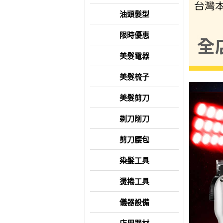
油頭髮型
限時優惠
美髮電器
美髮梳子
美髮剪刀
剃刀削刀
剪刀腰包
染髮工具
燙捲工具
儀器設備