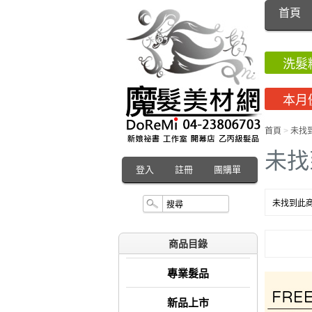
首頁
洗髮
本月
首頁
>
未找
未找
登入
註冊
團購單
未找到此商
商品目錄
專業髮品
新品上市