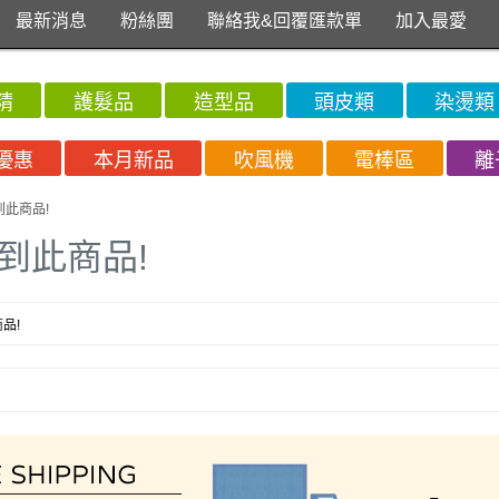
最新消息
粉絲團
聯絡我&回覆匯款單
加入最愛
精
護髮品
造型品
頭皮類
染燙類
優惠
本月新品
吹風機
電棒區
離
到此商品!
到此商品!
品!