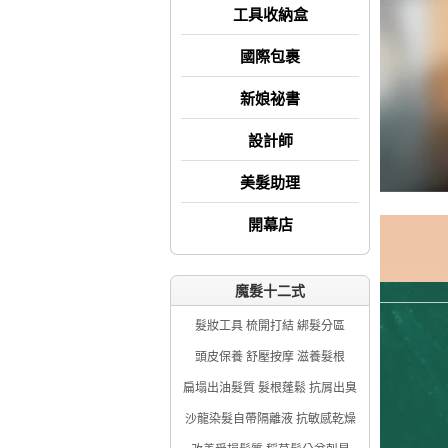
工具收納盒
國際包裹
新娘祕書
設計師
美髮助理
開幕店
魔髮十二式
髮妝工具 梳開打結 綁髮分區
頭皮保養 舒壓按摩 滋養髮根
扁塌出油髮質 髮根蓬鬆 抗屑出臭
沙龍染髮自帶隔離液 抗敏感乾燥