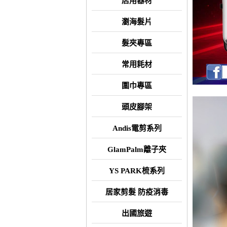
店用器材
瀏海髮片
髮夾專區
常用耗材
圍巾專區
頭皮腳架
Andis電剪系列
GlamPalm離子夾
YS PARK梳系列
居家剪髮 防疫消毒
出國旅遊