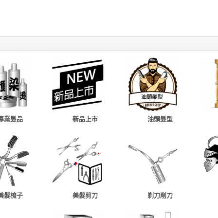
專業髮品
新品上市
油頭髮型
美髮梳子
美髮剪刀
剃刀削刀