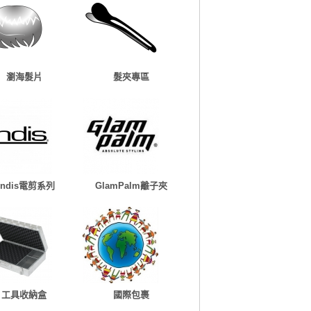
瀏海髮片
髮夾專區
Andis電剪系列
GlamPalm離子夾
工具收納盒
國際包裹