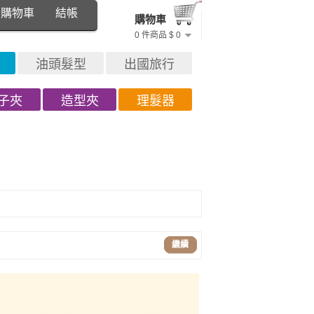
購物車
結帳
購物車
0 件商品 $ 0
油頭髮型
出國旅行
子夾
造型夾
理髮器
繼續