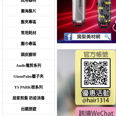
店用器材
瀏海髮片
髮夾專區
常用耗材
圍巾專區
頭皮腳架
Andis電剪系列
GlamPalm離子夾
YS PARK梳系列
居家剪髮 防疫消毒
出國旅遊