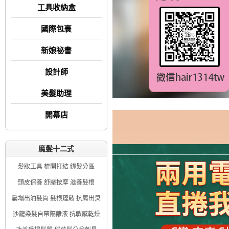
工具收納盒
國際包裹
新娘祕書
設計師
美髮助理
開幕店
魔髮十二式
髮妝工具 梳開打結 綁髮分區
頭皮保養 舒壓按摩 滋養髮根
扁塌出油髮質 髮根蓬鬆 抗屑出臭
沙龍染髮自帶隔離液 抗敏感乾燥