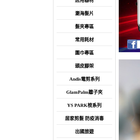
店用器材
瀏海髮片
髮夾專區
常用耗材
圍巾專區
頭皮腳架
Andis電剪系列
GlamPalm離子夾
YS PARK梳系列
居家剪髮 防疫消毒
出國旅遊