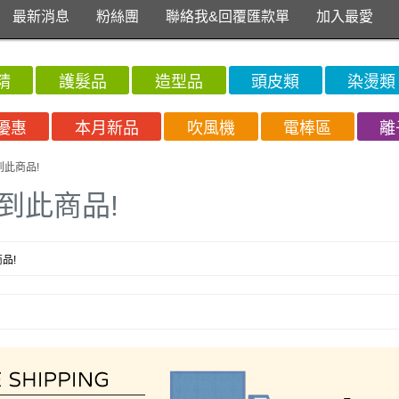
最新消息
粉絲團
聯絡我&回覆匯款單
加入最愛
精
護髮品
造型品
頭皮類
染燙類
優惠
本月新品
吹風機
電棒區
離
到此商品!
到此商品!
品!