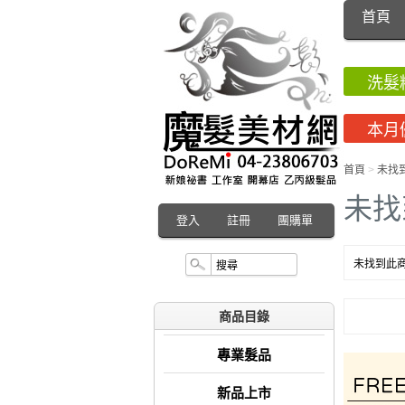
首頁
洗髮
本月
首頁
>
未找
未找
登入
註冊
團購單
未找到此商
商品目錄
專業髮品
新品上市