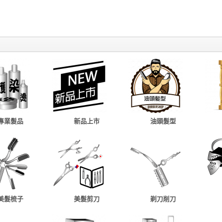
專業髮品
新品上市
油頭髮型
美髮梳子
美髮剪刀
剃刀削刀