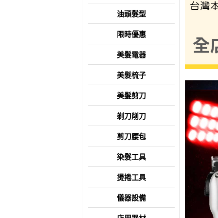
油頭髮型
限時優惠
美髮電器
美髮梳子
美髮剪刀
剃刀削刀
剪刀腰包
染髮工具
燙捲工具
儀器設備