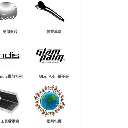
瀏海髮片
髮夾專區
Andis電剪系列
GlamPalm離子夾
工具收納盒
國際包裹