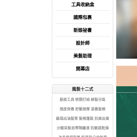
工具收納盒
國際包裹
新娘祕書
設計師
美髮助理
開幕店
魔髮十二式
髮妝工具 梳開打結 綁髮分區
頭皮保養 舒壓按摩 滋養髮根
扁塌出油髮質 髮根蓬鬆 抗屑出臭
沙龍染髮自帶隔離液 抗敏感乾燥