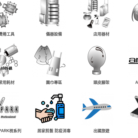
燙捲工具
儀器設備
店用器材
常用耗材
圍巾專區
頭皮腳架
 PARK梳系列
居家剪髮 防疫消毒
出國旅遊