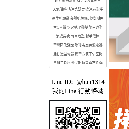
改善受損髮質 稻草髮分岔剋星
天氣悶熱 清涼洗髮 頭皮深層洗淨
男生抓頭髮 髮臘抓線條8秒變潮男
大C內彎 快速整理亂髮 簡易造型
浪漫捲度 時尚造型 新手電棒
帶出國免變壓 環球電壓美髮電器
迷你造型電器 攜帶方便不佔空間
負離子吹風機快乾 抗靜電不毛燥
Line ID: @hair1314
我的Line 行動條碼