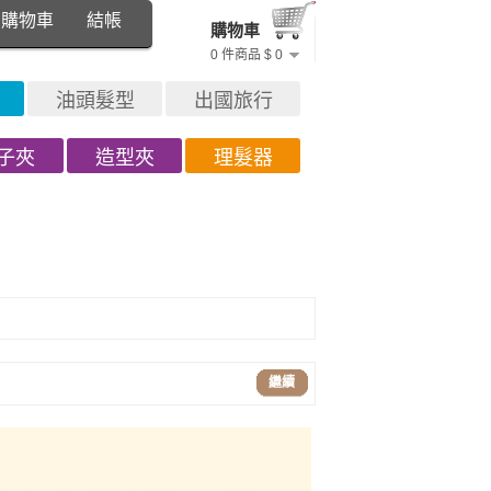
購物車
結帳
購物車
0 件商品 $ 0
油頭髮型
出國旅行
子夾
造型夾
理髮器
繼續