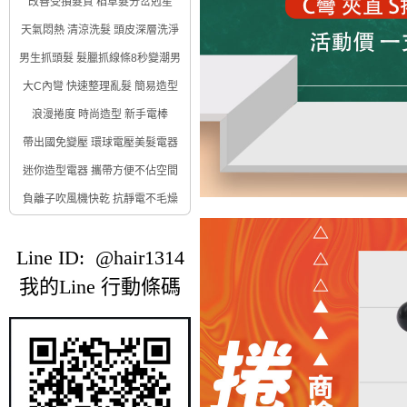
改善受損髮質 稻草髮分岔剋星
天氣悶熱 清涼洗髮 頭皮深層洗淨
男生抓頭髮 髮臘抓線條8秒變潮男
大C內彎 快速整理亂髮 簡易造型
浪漫捲度 時尚造型 新手電棒
帶出國免變壓 環球電壓美髮電器
迷你造型電器 攜帶方便不佔空間
負離子吹風機快乾 抗靜電不毛燥
Line ID: @hair1314
我的Line 行動條碼