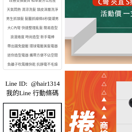
改善受損髮質 稻草髮分岔剋星
天氣悶熱 清涼洗髮 頭皮深層洗淨
男生抓頭髮 髮臘抓線條8秒變潮男
大C內彎 快速整理亂髮 簡易造型
浪漫捲度 時尚造型 新手電棒
帶出國免變壓 環球電壓美髮電器
迷你造型電器 攜帶方便不佔空間
負離子吹風機快乾 抗靜電不毛燥
Line ID: @hair1314
我的Line 行動條碼