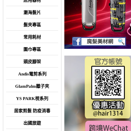
店用器材
瀏海髮片
髮夾專區
常用耗材
圍巾專區
頭皮腳架
Andis電剪系列
GlamPalm離子夾
YS PARK梳系列
居家剪髮 防疫消毒
出國旅遊