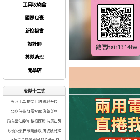
工具收納盒
國際包裹
新娘祕書
設計師
美髮助理
開幕店
魔髮十二式
髮妝工具 梳開打結 綁髮分區
頭皮保養 舒壓按摩 滋養髮根
扁塌出油髮質 髮根蓬鬆 抗屑出臭
沙龍染髮自帶隔離液 抗敏感乾燥