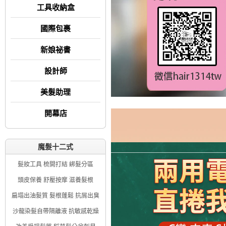
工具收納盒
國際包裹
新娘祕書
設計師
美髮助理
開幕店
魔髮十二式
髮妝工具 梳開打結 綁髮分區
頭皮保養 舒壓按摩 滋養髮根
扁塌出油髮質 髮根蓬鬆 抗屑出臭
沙龍染髮自帶隔離液 抗敏感乾燥