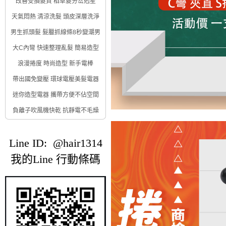
改善受損髮質 稻草髮分岔剋星
天氣悶熱 清涼洗髮 頭皮深層洗淨
男生抓頭髮 髮臘抓線條8秒變潮男
大C內彎 快速整理亂髮 簡易造型
浪漫捲度 時尚造型 新手電棒
帶出國免變壓 環球電壓美髮電器
迷你造型電器 攜帶方便不佔空間
負離子吹風機快乾 抗靜電不毛燥
Line ID: @hair1314
我的Line 行動條碼