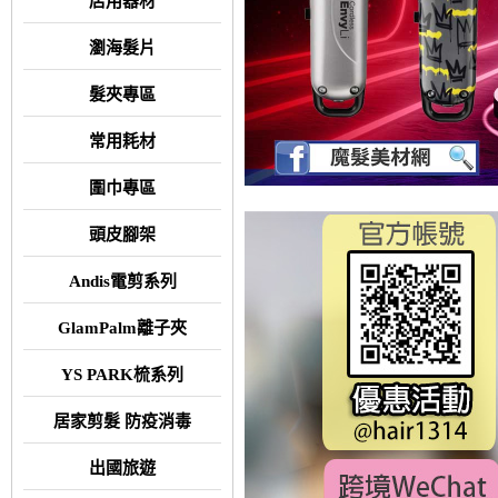
店用器材
瀏海髮片
髮夾專區
常用耗材
圍巾專區
頭皮腳架
Andis電剪系列
GlamPalm離子夾
YS PARK梳系列
居家剪髮 防疫消毒
出國旅遊