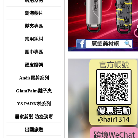
店用器材
瀏海髮片
髮夾專區
常用耗材
圍巾專區
頭皮腳架
Andis電剪系列
GlamPalm離子夾
YS PARK梳系列
居家剪髮 防疫消毒
出國旅遊