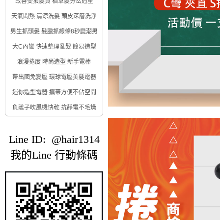
改善受損髮質 稻草髮分岔剋星
天氣悶熱 清涼洗髮 頭皮深層洗淨
男生抓頭髮 髮臘抓線條8秒變潮男
大C內彎 快速整理亂髮 簡易造型
浪漫捲度 時尚造型 新手電棒
帶出國免變壓 環球電壓美髮電器
迷你造型電器 攜帶方便不佔空間
負離子吹風機快乾 抗靜電不毛燥
Line ID: @hair1314
我的Line 行動條碼