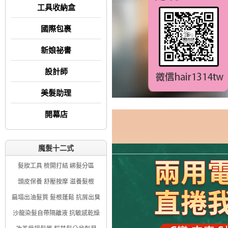
工具收納盒
國際包裹
新娘祕書
設計師
美髮助理
開幕店
魔髮十二式
髮妝工具 梳開打結 綁髮分區
頭皮保養 舒壓按摩 滋養髮根
扁塌出油髮質 髮根蓬鬆 抗屑出臭
沙龍染髮自帶隔離液 抗敏感乾燥