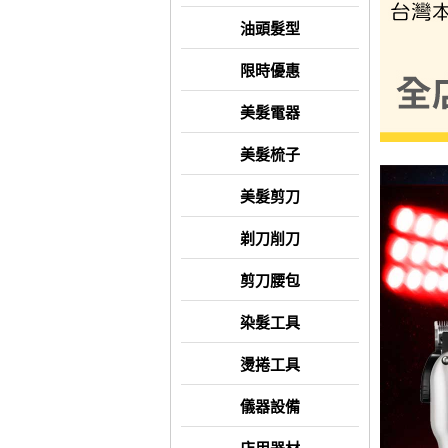
油頭髮型
限時優惠
美髮電器
美髮梳子
美髮剪刀
剃刀削刀
剪刀腰包
染髮工具
燙捲工具
儀器設備