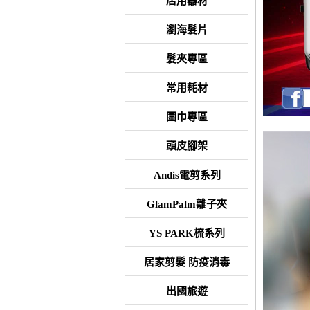
店用器材
瀏海髮片
髮夾專區
常用耗材
圍巾專區
頭皮腳架
Andis電剪系列
GlamPalm離子夾
YS PARK梳系列
居家剪髮 防疫消毒
出國旅遊