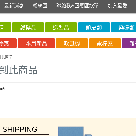
最新消息
粉絲團
聯絡我&回覆匯款單
加入最愛
精
護髮品
造型品
頭皮類
染燙類
優惠
本月新品
吹風機
電棒區
離
到此商品!
到此商品!
品!