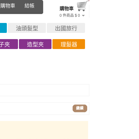
購物車
結帳
購物車
0 件商品 $ 0
油頭髮型
出國旅行
子夾
造型夾
理髮器
繼續