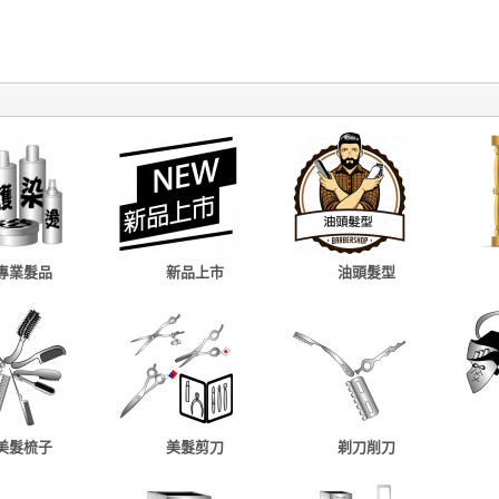
專業髮品
新品上市
油頭髮型
美髮梳子
美髮剪刀
剃刀削刀