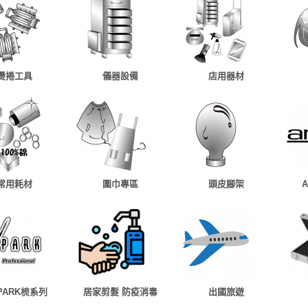
燙捲工具
儀器設備
店用器材
常用耗材
圍巾專區
頭皮腳架
 PARK梳系列
居家剪髮 防疫消毒
出國旅遊