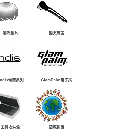
瀏海髮片
髮夾專區
Andis電剪系列
GlamPalm離子夾
工具收納盒
國際包裹