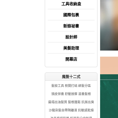
工具收納盒
國際包裹
新娘祕書
設計師
美髮助理
開幕店
魔髮十二式
髮妝工具 梳開打結 綁髮分區
頭皮保養 舒壓按摩 滋養髮根
扁塌出油髮質 髮根蓬鬆 抗屑出臭
沙龍染髮自帶隔離液 抗敏感乾燥