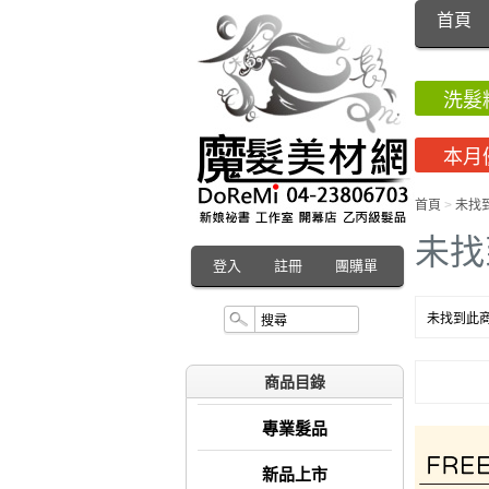
首頁
洗髮
本月
首頁
>
未找
未找
登入
註冊
團購單
未找到此商
商品目錄
專業髮品
新品上市