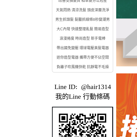
改善受損髮質 稻草髮分岔剋星
天氣悶熱 清涼洗髮 頭皮深層洗淨
男生抓頭髮 髮臘抓線條8秒變潮男
大C內彎 快速整理亂髮 簡易造型
浪漫捲度 時尚造型 新手電棒
帶出國免變壓 環球電壓美髮電器
迷你造型電器 攜帶方便不佔空間
負離子吹風機快乾 抗靜電不毛燥
Line ID: @hair1314
我的Line 行動條碼