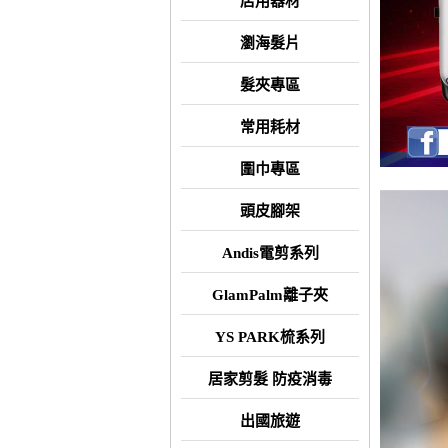
店用器材
瀏海髮片
髮夾專區
常用耗材
圍巾專區
頭皮腳架
Andis電剪系列
GlamPalm離子夾
YS PARK梳系列
居家剪髮 防疫消毒
出國旅遊