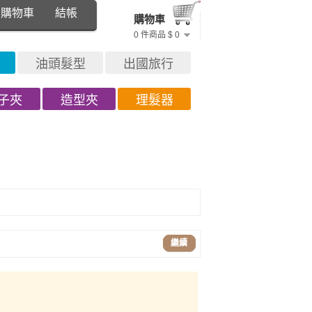
購物車
結帳
購物車
0 件商品 $ 0
油頭髮型
出國旅行
子夾
造型夾
理髮器
繼續