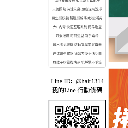
改善受損髮質 稻草髮分岔剋星
天氣悶熱 清涼洗髮 頭皮深層洗淨
男生抓頭髮 髮臘抓線條8秒變潮男
大C內彎 快速整理亂髮 簡易造型
浪漫捲度 時尚造型 新手電棒
帶出國免變壓 環球電壓美髮電器
迷你造型電器 攜帶方便不佔空間
負離子吹風機快乾 抗靜電不毛燥
Line ID: @hair1314
我的Line 行動條碼