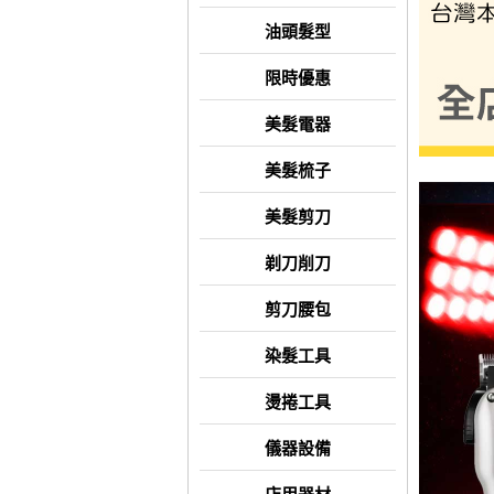
油頭髮型
限時優惠
美髮電器
美髮梳子
美髮剪刀
剃刀削刀
剪刀腰包
染髮工具
燙捲工具
儀器設備