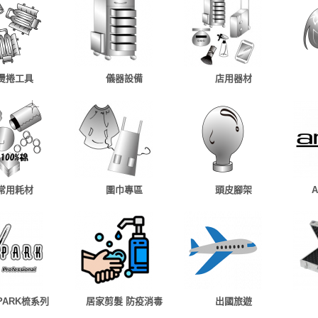
燙捲工具
儀器設備
店用器材
常用耗材
圍巾專區
頭皮腳架
 PARK梳系列
居家剪髮 防疫消毒
出國旅遊