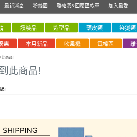
最新消息
粉絲團
聯絡我&回覆匯款單
加入最愛
精
護髮品
造型品
頭皮類
染燙類
優惠
本月新品
吹風機
電棒區
離
到此商品!
到此商品!
品!