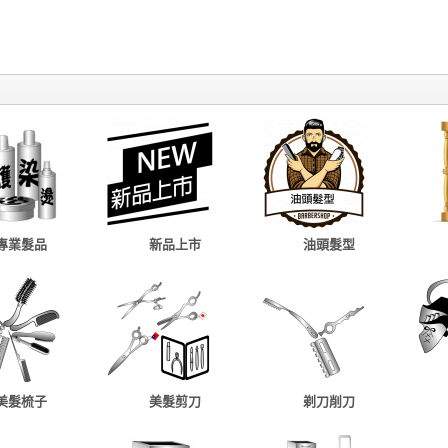
專業髮品
新品上市
油頭髮型
美髮梳子
美髮剪刀
剃刀削刀