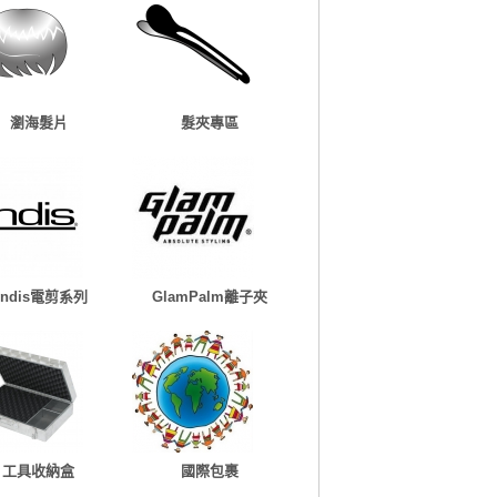
瀏海髮片
髮夾專區
Andis電剪系列
GlamPalm離子夾
工具收納盒
國際包裹