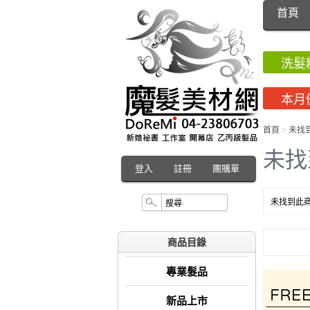
首頁
洗髮
本月
首頁
>
未找
未找
登入
註冊
團購單
未找到此商
商品目錄
專業髮品
新品上市