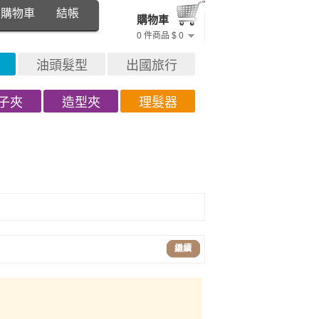
購物車
結帳
購物車
0 件商品 $ 0
油頭髮型
出國旅行
子夾
造型夾
理髮器
繼續