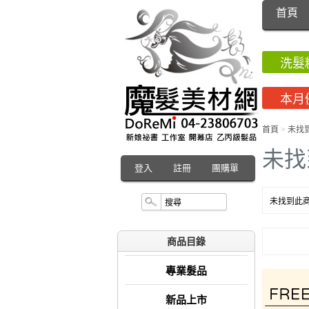
首頁
洗髮
本月
首頁
>
未找
未找
登入
註冊
團購單
未找到此商
商品目錄
專業髮品
新品上市