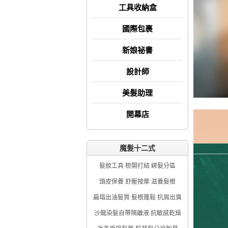
工具收納盒
國際包裹
新娘祕書
設計師
美髮助理
開幕店
魔髮十二式
髮妝工具 梳開打結 綁髮分區
頭皮保養 舒壓按摩 滋養髮根
扁塌出油髮質 髮根蓬鬆 抗屑出臭
沙龍染髮自帶隔離液 抗敏感乾燥