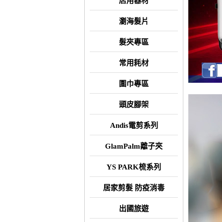
店用器材
瀏海髮片
髮夾專區
常用耗材
圍巾專區
頭皮腳架
Andis電剪系列
GlamPalm離子夾
YS PARK梳系列
居家剪髮 防疫消毒
出國旅遊