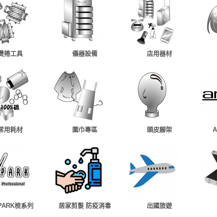
燙捲工具
儀器設備
店用器材
常用耗材
圍巾專區
頭皮腳架
 PARK梳系列
居家剪髮 防疫消毒
出國旅遊