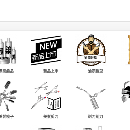
專業髮品
新品上市
油頭髮型
美髮梳子
美髮剪刀
剃刀削刀