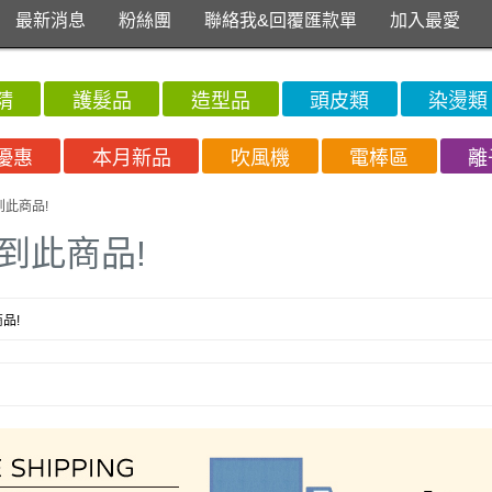
最新消息
粉絲團
聯絡我&回覆匯款單
加入最愛
精
護髮品
造型品
頭皮類
染燙類
優惠
本月新品
吹風機
電棒區
離
到此商品!
到此商品!
品!