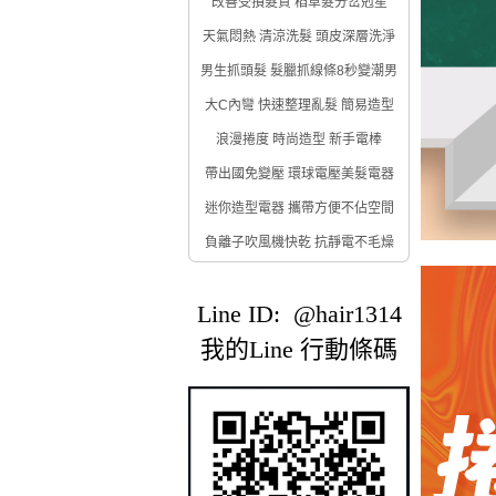
改善受損髮質 稻草髮分岔剋星
天氣悶熱 清涼洗髮 頭皮深層洗淨
男生抓頭髮 髮臘抓線條8秒變潮男
大C內彎 快速整理亂髮 簡易造型
浪漫捲度 時尚造型 新手電棒
帶出國免變壓 環球電壓美髮電器
迷你造型電器 攜帶方便不佔空間
負離子吹風機快乾 抗靜電不毛燥
Line ID: @hair1314
我的Line 行動條碼