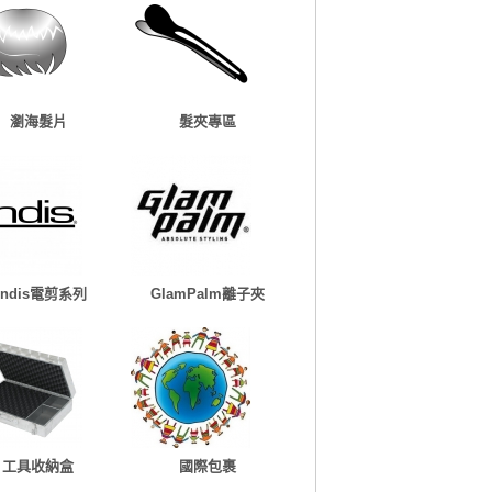
瀏海髮片
髮夾專區
Andis電剪系列
GlamPalm離子夾
工具收納盒
國際包裹