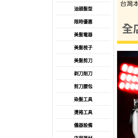
油頭髮型
限時優惠
美髮電器
美髮梳子
美髮剪刀
剃刀削刀
剪刀腰包
染髮工具
燙捲工具
儀器設備