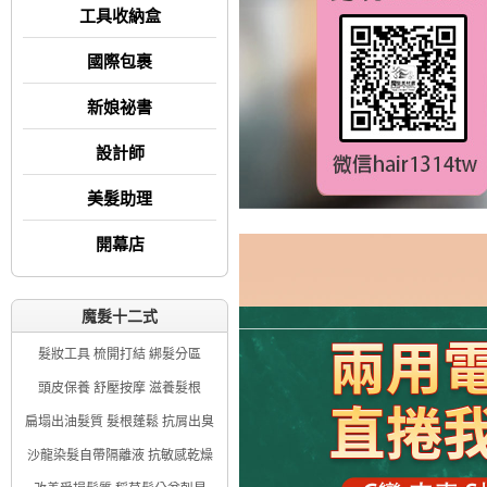
工具收納盒
國際包裹
新娘祕書
設計師
美髮助理
開幕店
魔髮十二式
髮妝工具 梳開打結 綁髮分區
頭皮保養 舒壓按摩 滋養髮根
扁塌出油髮質 髮根蓬鬆 抗屑出臭
沙龍染髮自帶隔離液 抗敏感乾燥