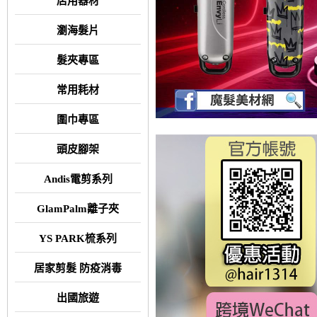
店用器材
瀏海髮片
髮夾專區
常用耗材
圍巾專區
頭皮腳架
Andis電剪系列
GlamPalm離子夾
YS PARK梳系列
居家剪髮 防疫消毒
出國旅遊