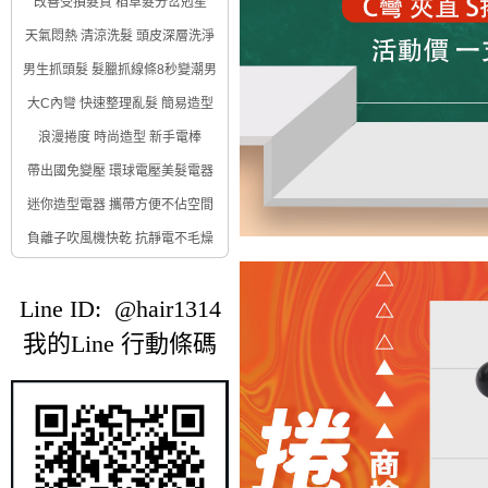
改善受損髮質 稻草髮分岔剋星
天氣悶熱 清涼洗髮 頭皮深層洗淨
男生抓頭髮 髮臘抓線條8秒變潮男
大C內彎 快速整理亂髮 簡易造型
浪漫捲度 時尚造型 新手電棒
帶出國免變壓 環球電壓美髮電器
迷你造型電器 攜帶方便不佔空間
負離子吹風機快乾 抗靜電不毛燥
Line ID: @hair1314
我的Line 行動條碼