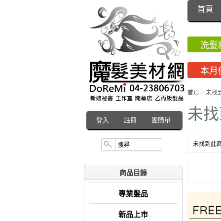
首頁
洗髮
本月
首頁
>
未找
未找
登入
註冊
團購單
未找到此商
商品目錄
專業髮品
新品上市