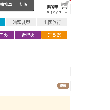
購物車
結帳
購物車
0 件商品 $ 0
油頭髮型
出國旅行
子夾
造型夾
理髮器
繼續