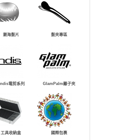
瀏海髮片
髮夾專區
Andis電剪系列
GlamPalm離子夾
工具收納盒
國際包裹