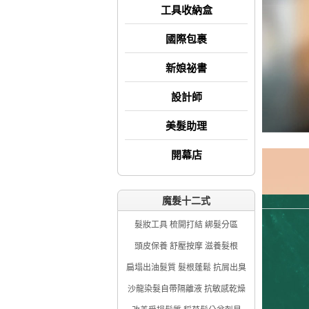
工具收納盒
國際包裹
新娘祕書
設計師
美髮助理
開幕店
魔髮十二式
髮妝工具 梳開打結 綁髮分區
頭皮保養 舒壓按摩 滋養髮根
扁塌出油髮質 髮根蓬鬆 抗屑出臭
沙龍染髮自帶隔離液 抗敏感乾燥