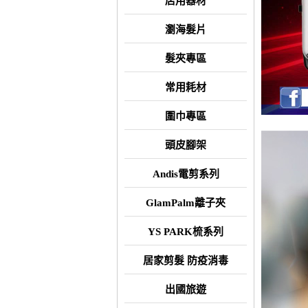
店用器材
瀏海髮片
髮夾專區
常用耗材
圍巾專區
頭皮腳架
Andis電剪系列
GlamPalm離子夾
YS PARK梳系列
居家剪髮 防疫消毒
出國旅遊