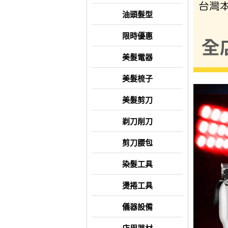
油頭髮型
限時優惠
美髮電器
美髮梳子
美髮剪刀
剃刀削刀
剪刀腰包
染髮工具
燙捲工具
儀器設備