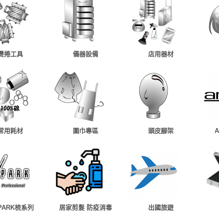
燙捲工具
儀器設備
店用器材
常用耗材
圍巾專區
頭皮腳架
 PARK梳系列
居家剪髮 防疫消毒
出國旅遊