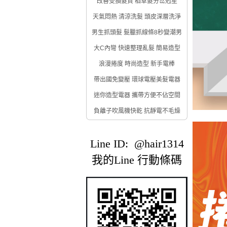
改善受損髮質 稻草髮分岔剋星
天氣悶熱 清涼洗髮 頭皮深層洗淨
男生抓頭髮 髮臘抓線條8秒變潮男
大C內彎 快速整理亂髮 簡易造型
浪漫捲度 時尚造型 新手電棒
帶出國免變壓 環球電壓美髮電器
迷你造型電器 攜帶方便不佔空間
負離子吹風機快乾 抗靜電不毛燥
Line ID: @hair1314
我的Line 行動條碼