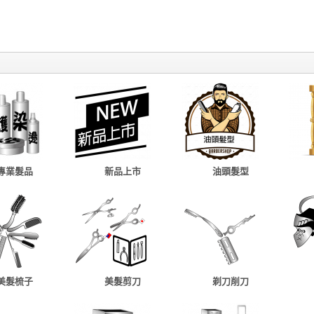
專業髮品
新品上市
油頭髮型
美髮梳子
美髮剪刀
剃刀削刀