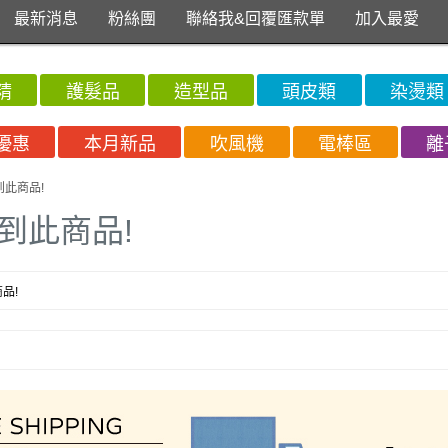
最新消息
粉絲團
聯絡我&回覆匯款單
加入最愛
精
護髮品
造型品
頭皮類
染燙類
優惠
本月新品
吹風機
電棒區
離
到此商品!
到此商品!
品!