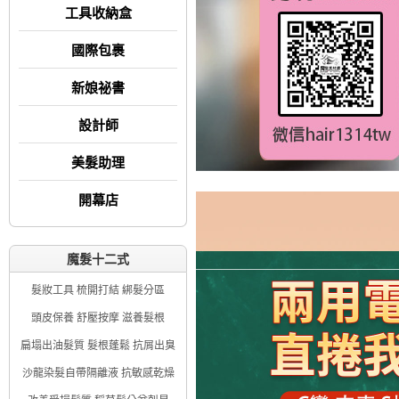
工具收納盒
國際包裹
新娘祕書
設計師
美髮助理
開幕店
魔髮十二式
髮妝工具 梳開打結 綁髮分區
頭皮保養 舒壓按摩 滋養髮根
扁塌出油髮質 髮根蓬鬆 抗屑出臭
沙龍染髮自帶隔離液 抗敏感乾燥