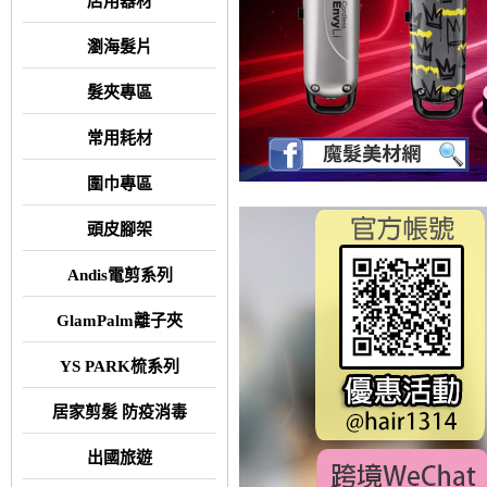
店用器材
瀏海髮片
髮夾專區
常用耗材
圍巾專區
頭皮腳架
Andis電剪系列
GlamPalm離子夾
YS PARK梳系列
居家剪髮 防疫消毒
出國旅遊