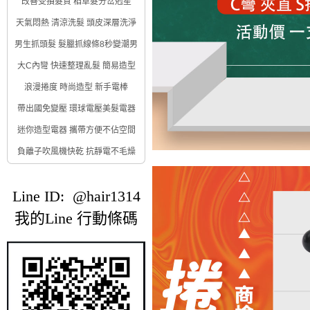
改善受損髮質 稻草髮分岔剋星
天氣悶熱 清涼洗髮 頭皮深層洗淨
男生抓頭髮 髮臘抓線條8秒變潮男
大C內彎 快速整理亂髮 簡易造型
浪漫捲度 時尚造型 新手電棒
帶出國免變壓 環球電壓美髮電器
迷你造型電器 攜帶方便不佔空間
負離子吹風機快乾 抗靜電不毛燥
Line ID: @hair1314
我的Line 行動條碼