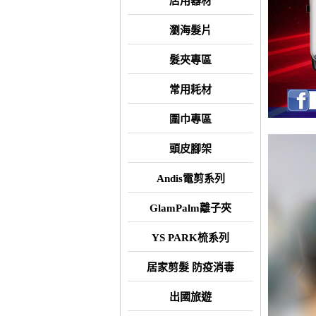
店用器材
瀏海髮片
髮夾專區
常用耗材
圍巾專區
頭皮腳架
Andis電剪系列
GlamPalm離子夾
YS PARK梳系列
居家剪髮 防疫消毒
出國旅遊