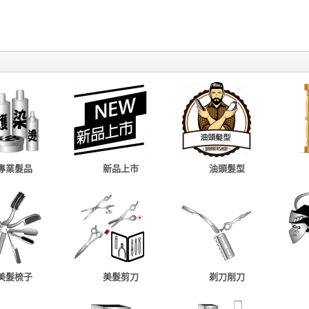
專業髮品
新品上市
油頭髮型
美髮梳子
美髮剪刀
剃刀削刀