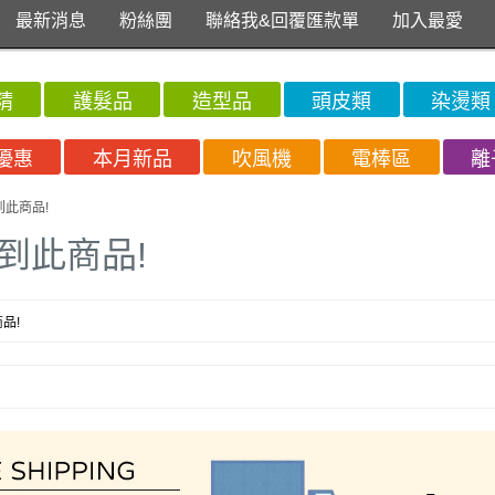
最新消息
粉絲團
聯絡我&回覆匯款單
加入最愛
精
護髮品
造型品
頭皮類
染燙類
優惠
本月新品
吹風機
電棒區
離
到此商品!
到此商品!
品!