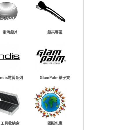
瀏海髮片
髮夾專區
Andis電剪系列
GlamPalm離子夾
工具收納盒
國際包裹