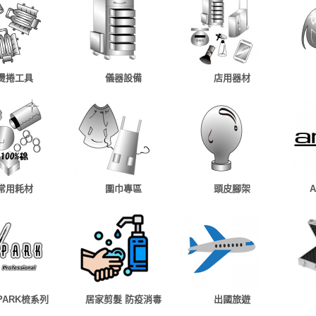
燙捲工具
儀器設備
店用器材
常用耗材
圍巾專區
頭皮腳架
 PARK梳系列
居家剪髮 防疫消毒
出國旅遊