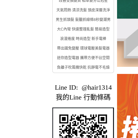
改善受損髮質 稻草髮分岔剋星
天氣悶熱 清涼洗髮 頭皮深層洗淨
男生抓頭髮 髮臘抓線條8秒變潮男
大C內彎 快速整理亂髮 簡易造型
浪漫捲度 時尚造型 新手電棒
帶出國免變壓 環球電壓美髮電器
迷你造型電器 攜帶方便不佔空間
負離子吹風機快乾 抗靜電不毛燥
Line ID: @hair1314
我的Line 行動條碼