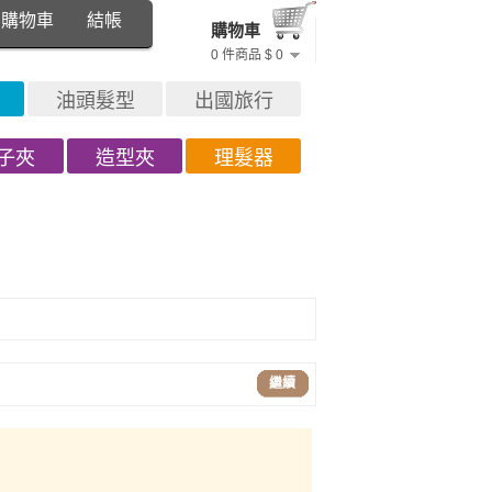
購物車
結帳
購物車
0 件商品 $ 0
油頭髮型
出國旅行
子夾
造型夾
理髮器
繼續