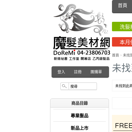
首頁
洗髮
本月
首頁
>
未找
未找
登入
註冊
團購單
未找到此商
商品目錄
專業髮品
新品上市