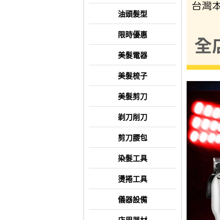
油頭髮型
限時優惠
美髮電器
美髮梳子
美髮剪刀
剃刀削刀
剪刀腰包
染髮工具
燙捲工具
儀器設備