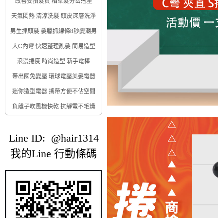
改善受損髮質 稻草髮分岔剋星
天氣悶熱 清涼洗髮 頭皮深層洗淨
男生抓頭髮 髮臘抓線條8秒變潮男
大C內彎 快速整理亂髮 簡易造型
浪漫捲度 時尚造型 新手電棒
帶出國免變壓 環球電壓美髮電器
迷你造型電器 攜帶方便不佔空間
負離子吹風機快乾 抗靜電不毛燥
Line ID: @hair1314
我的Line 行動條碼