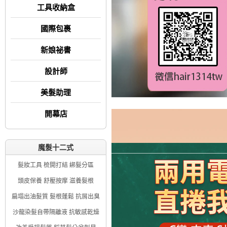
工具收納盒
國際包裹
新娘祕書
設計師
美髮助理
開幕店
魔髮十二式
髮妝工具 梳開打結 綁髮分區
頭皮保養 舒壓按摩 滋養髮根
扁塌出油髮質 髮根蓬鬆 抗屑出臭
沙龍染髮自帶隔離液 抗敏感乾燥