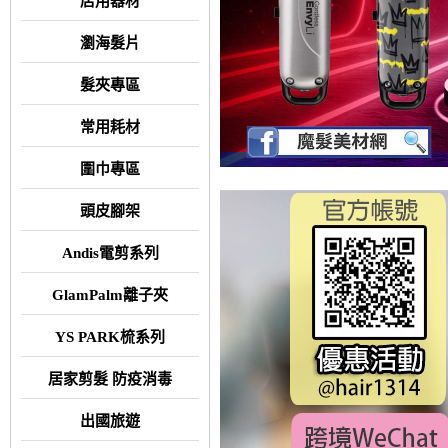
店用器材
瀏海髮片
髮夾專區
常用耗材
圍巾專區
頭皮腳架
Andis電剪系列
GlamPalm離子夾
YS PARK梳系列
居家剪髮 防疫消毒
出國旅遊