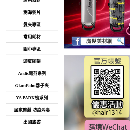
店用器材
瀏海髮片
髮夾專區
常用耗材
圍巾專區
頭皮腳架
Andis電剪系列
GlamPalm離子夾
YS PARK梳系列
居家剪髮 防疫消毒
出國旅遊