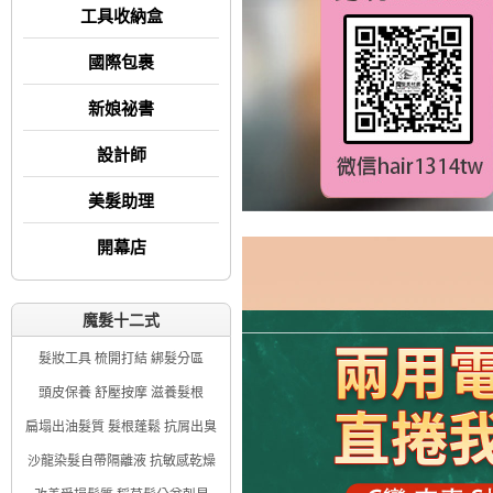
工具收納盒
國際包裹
新娘祕書
設計師
美髮助理
開幕店
魔髮十二式
髮妝工具 梳開打結 綁髮分區
頭皮保養 舒壓按摩 滋養髮根
扁塌出油髮質 髮根蓬鬆 抗屑出臭
沙龍染髮自帶隔離液 抗敏感乾燥