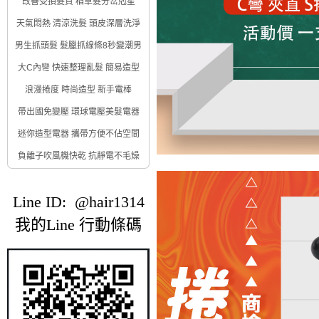
改善受損髮質 稻草髮分岔剋星
天氣悶熱 清涼洗髮 頭皮深層洗淨
男生抓頭髮 髮臘抓線條8秒變潮男
大C內彎 快速整理亂髮 簡易造型
浪漫捲度 時尚造型 新手電棒
帶出國免變壓 環球電壓美髮電器
迷你造型電器 攜帶方便不佔空間
負離子吹風機快乾 抗靜電不毛燥
Line ID: @hair1314
我的Line 行動條碼