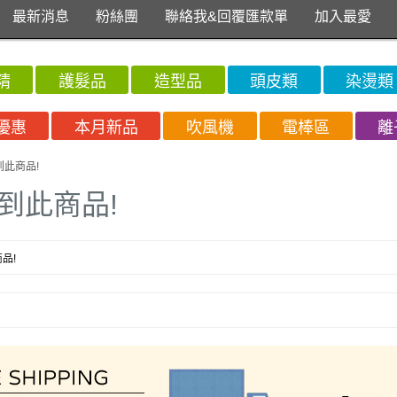
最新消息
粉絲團
聯絡我&回覆匯款單
加入最愛
精
護髮品
造型品
頭皮類
染燙類
優惠
本月新品
吹風機
電棒區
離
到此商品!
到此商品!
品!