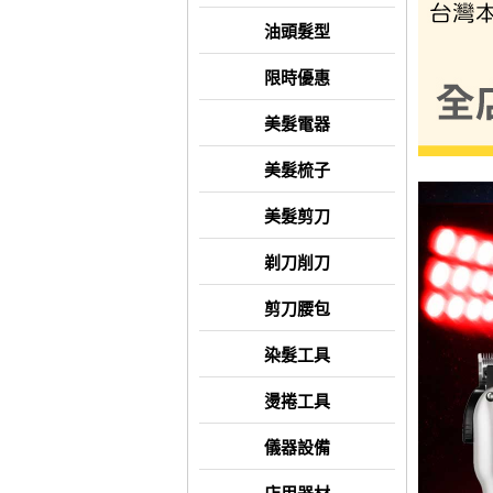
油頭髮型
限時優惠
美髮電器
美髮梳子
美髮剪刀
剃刀削刀
剪刀腰包
染髮工具
燙捲工具
儀器設備