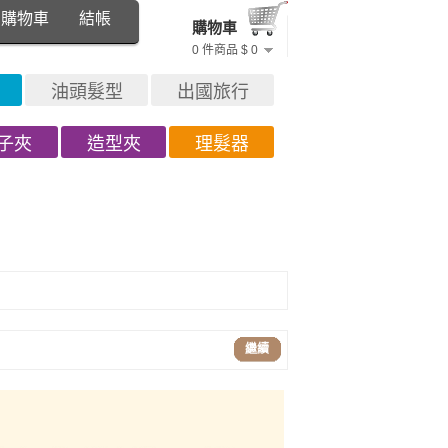
購物車
結帳
購物車
0 件商品 $ 0
油頭髮型
出國旅行
子夾
造型夾
理髮器
繼續