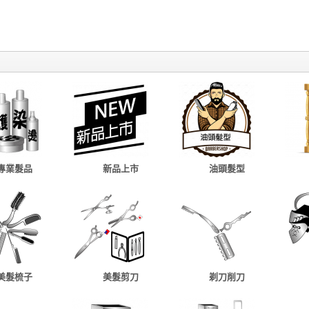
專業髮品
新品上市
油頭髮型
美髮梳子
美髮剪刀
剃刀削刀