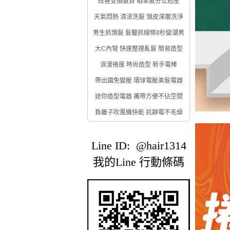
改善受損髮質 稻草髮分岔剋星
天氣悶熱 清涼洗髮 頭皮深層洗淨
男生抓頭髮 髮臘抓線條8秒變潮男
大C內彎 快速整理亂髮 簡易造型
浪漫捲度 時尚造型 新手電棒
帶出國免變壓 環球電壓美髮電器
迷你造型電器 攜帶方便不佔空間
負離子吹風機快乾 抗靜電不毛燥
Line ID: @hair1314
我的Line 行動條碼