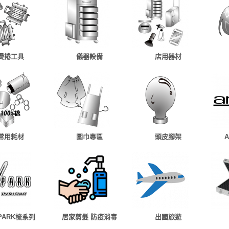
燙捲工具
儀器設備
店用器材
常用耗材
圍巾專區
頭皮腳架
 PARK梳系列
居家剪髮 防疫消毒
出國旅遊