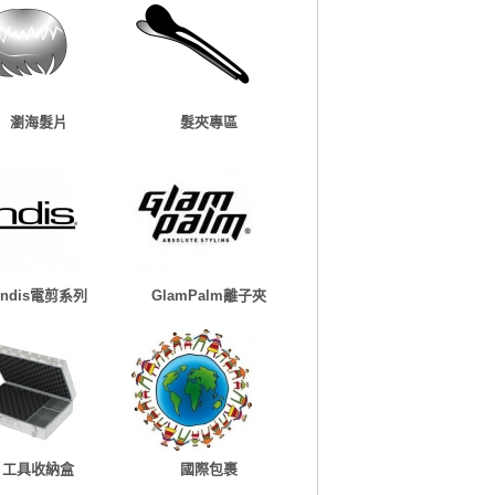
瀏海髮片
髮夾專區
Andis電剪系列
GlamPalm離子夾
工具收納盒
國際包裹