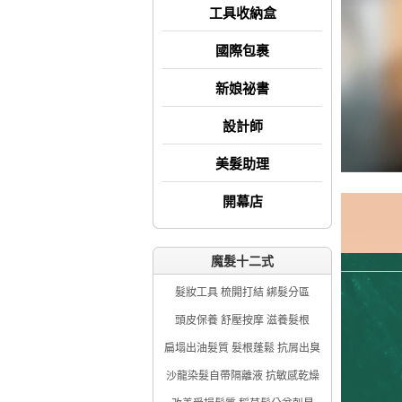
工具收納盒
國際包裹
新娘祕書
設計師
美髮助理
開幕店
魔髮十二式
髮妝工具 梳開打結 綁髮分區
頭皮保養 舒壓按摩 滋養髮根
扁塌出油髮質 髮根蓬鬆 抗屑出臭
沙龍染髮自帶隔離液 抗敏感乾燥