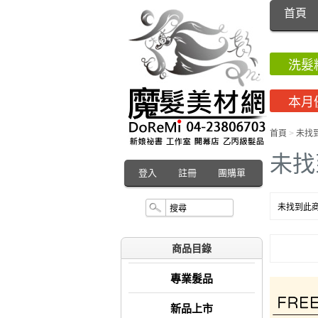
首頁
洗髮
本月
首頁
>
未找
未找
登入
註冊
團購單
未找到此商
商品目錄
專業髮品
新品上市