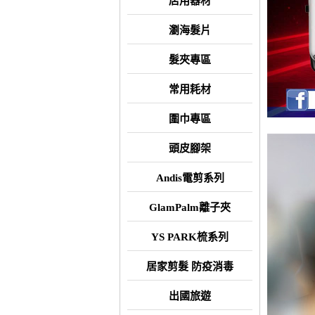
店用器材
瀏海髮片
髮夾專區
常用耗材
圍巾專區
頭皮腳架
Andis電剪系列
GlamPalm離子夾
YS PARK梳系列
居家剪髮 防疫消毒
出國旅遊