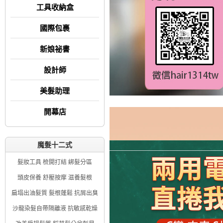
工具收納盒
國際包裹
新娘祕書
設計師
美髮助理
開幕店
魔髮十二式
髮妝工具 梳開打結 綁髮分區
頭皮保養 舒壓按摩 滋養髮根
扁塌出油髮質 髮根蓬鬆 抗屑出臭
沙龍染髮自帶隔離液 抗敏感乾燥