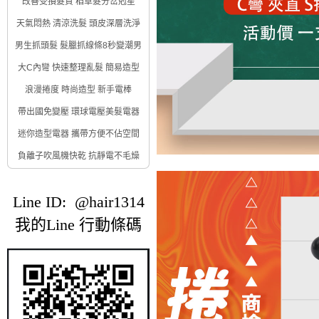
改善受損髮質 稻草髮分岔剋星
天氣悶熱 清涼洗髮 頭皮深層洗淨
男生抓頭髮 髮臘抓線條8秒變潮男
大C內彎 快速整理亂髮 簡易造型
浪漫捲度 時尚造型 新手電棒
帶出國免變壓 環球電壓美髮電器
迷你造型電器 攜帶方便不佔空間
負離子吹風機快乾 抗靜電不毛燥
Line ID: @hair1314
我的Line 行動條碼