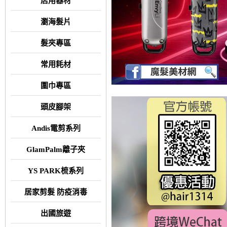
店用器材
瀏海髮片
髮夾專區
常用耗材
圍巾專區
頭皮腳架
Andis電剪系列
GlamPalm離子夾
YS PARK梳系列
居家剪髮 防疫消毒
出國旅遊