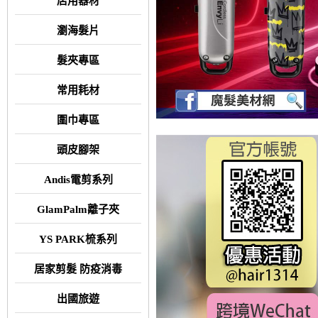
店用器材
瀏海髮片
髮夾專區
常用耗材
圍巾專區
頭皮腳架
Andis電剪系列
GlamPalm離子夾
YS PARK梳系列
居家剪髮 防疫消毒
出國旅遊