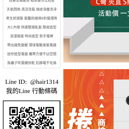
改善受損髮質 稻草髮分岔剋星
天氣悶熱 清涼洗髮 頭皮深層洗淨
男生抓頭髮 髮臘抓線條8秒變潮男
大C內彎 快速整理亂髮 簡易造型
浪漫捲度 時尚造型 新手電棒
帶出國免變壓 環球電壓美髮電器
迷你造型電器 攜帶方便不佔空間
負離子吹風機快乾 抗靜電不毛燥
Line ID: @hair1314
我的Line 行動條碼