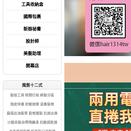
工具收納盒
國際包裹
新娘祕書
設計師
美髮助理
開幕店
魔髮十二式
髮妝工具 梳開打結 綁髮分區
頭皮保養 舒壓按摩 滋養髮根
扁塌出油髮質 髮根蓬鬆 抗屑出臭
沙龍染髮自帶隔離液 抗敏感乾燥