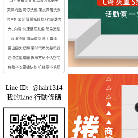
改善受損髮質 稻草髮分岔剋星
天氣悶熱 清涼洗髮 頭皮深層洗淨
男生抓頭髮 髮臘抓線條8秒變潮男
大C內彎 快速整理亂髮 簡易造型
浪漫捲度 時尚造型 新手電棒
帶出國免變壓 環球電壓美髮電器
迷你造型電器 攜帶方便不佔空間
負離子吹風機快乾 抗靜電不毛燥
Line ID: @hair1314
我的Line 行動條碼