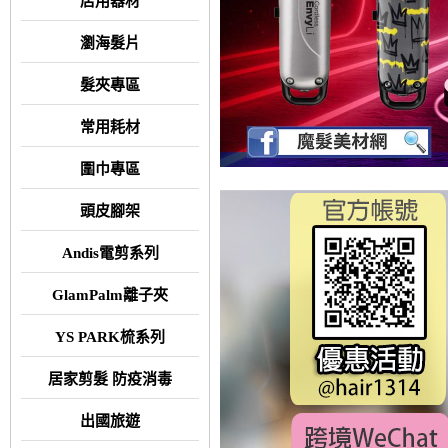
店用器材
瀏海髮片
髮夾專區
常用耗材
圍巾專區
頭皮腳架
Andis電剪系列
GlamPalm離子夾
YS PARK梳系列
居家剪髮 防疫消毒
出國旅遊