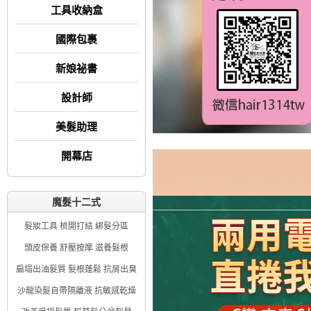
工具收納盒
國際包裹
新娘祕書
設計師
美髮助理
開幕店
魔髮十二式
髮妝工具 梳開打結 綁髮分區
頭皮保養 舒壓按摩 滋養髮根
扁塌出油髮質 髮根蓬鬆 抗屑出臭
沙龍染髮自帶隔離液 抗敏感乾燥