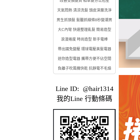
改善受損髮質 稻草髮分岔剋星
天氣悶熱 清涼洗髮 頭皮深層洗淨
男生抓頭髮 髮臘抓線條8秒變潮男
大C內彎 快速整理亂髮 簡易造型
浪漫捲度 時尚造型 新手電棒
帶出國免變壓 環球電壓美髮電器
迷你造型電器 攜帶方便不佔空間
負離子吹風機快乾 抗靜電不毛燥
Line ID: @hair1314
我的Line 行動條碼