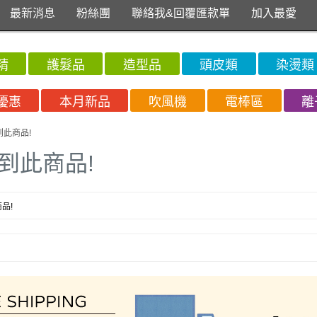
最新消息
粉絲團
聯絡我&回覆匯款單
加入最愛
精
護髮品
造型品
頭皮類
染燙類
優惠
本月新品
吹風機
電棒區
離
到此商品!
到此商品!
品!