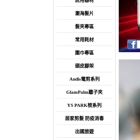
店用器材
瀏海髮片
髮夾專區
常用耗材
圍巾專區
頭皮腳架
Andis電剪系列
GlamPalm離子夾
YS PARK梳系列
居家剪髮 防疫消毒
出國旅遊