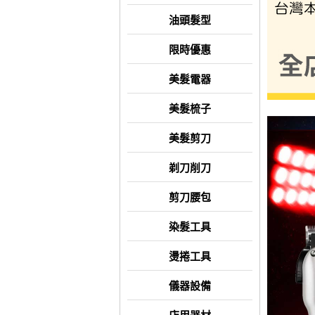
油頭髮型
限時優惠
美髮電器
美髮梳子
美髮剪刀
剃刀削刀
剪刀腰包
染髮工具
燙捲工具
儀器設備