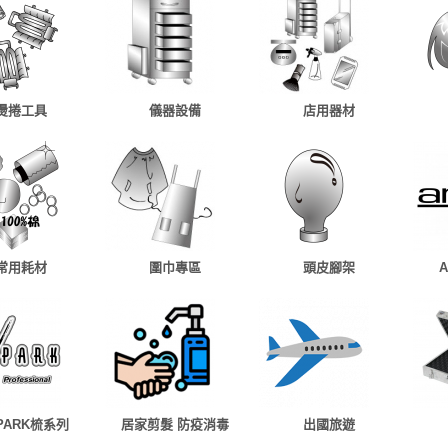
燙捲工具
儀器設備
店用器材
常用耗材
圍巾專區
頭皮腳架
 PARK梳系列
居家剪髮 防疫消毒
出國旅遊