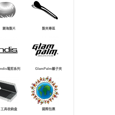
瀏海髮片
髮夾專區
Andis電剪系列
GlamPalm離子夾
工具收納盒
國際包裹