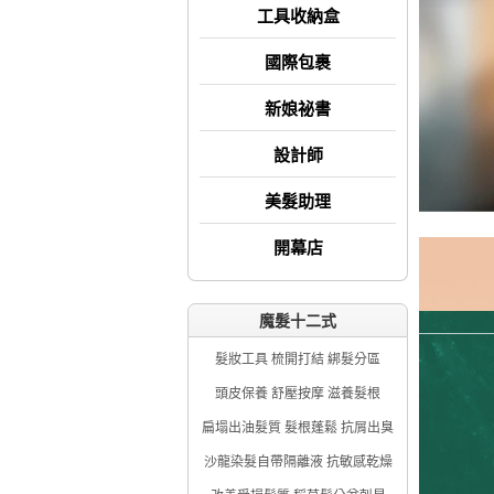
工具收納盒
國際包裹
新娘祕書
設計師
美髮助理
開幕店
魔髮十二式
髮妝工具 梳開打結 綁髮分區
頭皮保養 舒壓按摩 滋養髮根
扁塌出油髮質 髮根蓬鬆 抗屑出臭
沙龍染髮自帶隔離液 抗敏感乾燥