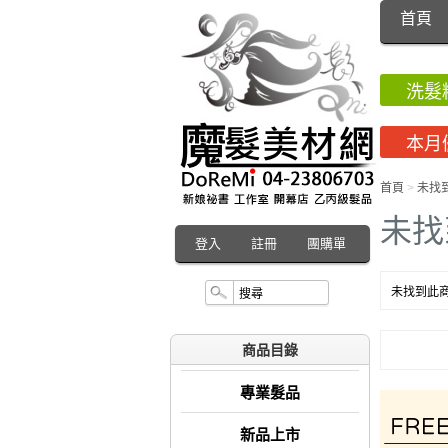
首頁
洗髮
本月
首頁
>
未找
未找
登入
註冊
團購單
未找到此商
商品目錄
專業髮品
新品上市