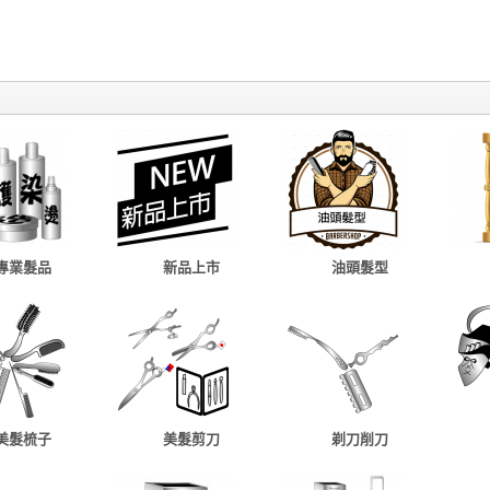
專業髮品
新品上市
油頭髮型
美髮梳子
美髮剪刀
剃刀削刀