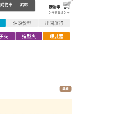
購物車
結帳
購物車
0 件商品 $ 0
油頭髮型
出國旅行
子夾
造型夾
理髮器
繼續