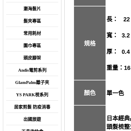
瀏海髮片
長： 22
髮夾專區
常用耗材
寬： 3.2
規格
圍巾專區
厚： 0.4
頭皮腳架
重量：16
Andis電剪系列
GlamPalm離子夾
顏色
單一色
YS PARK梳系列
居家剪髮 防疫消毒
日本經典
出國旅遊
頭髮梳整