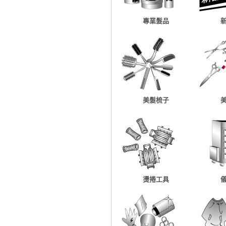
專業髮品
美髮梳子
燙捲工具