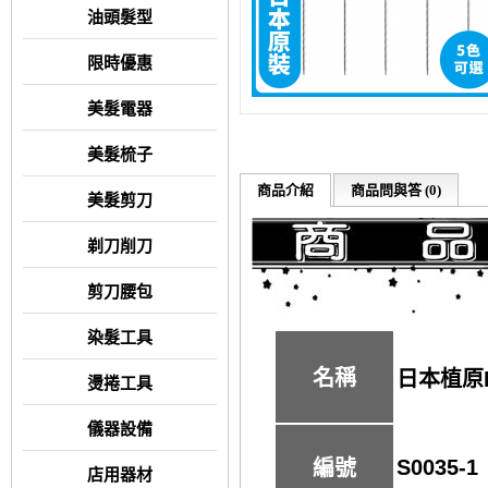
油頭髮型
限時優惠
美髮電器
美髮梳子
商品介紹
商品問與答 (0)
美髮剪刀
剃刀削刀
剪刀腰包
染髮工具
名稱
日本植原P
燙捲工具
儀器設備
S0035-1
編號
店用器材