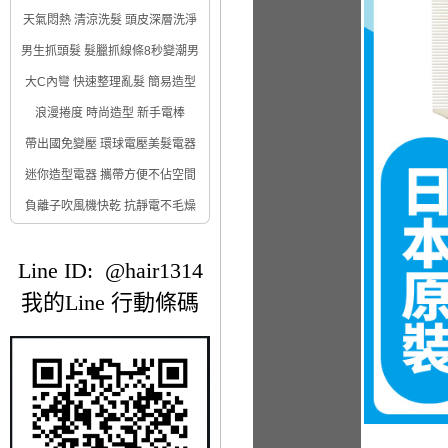
天氣悶熱 清涼洗髮 頭皮深層洗淨
男生抓頭髮 髮臘抓線條8秒變潮男
大C內彎 快速整理亂髮 簡易造型
浪漫捲度 時尚造型 新手電棒
帶出國免變壓 環球電壓美髮電器
迷你造型電器 攜帶方便不佔空間
負離子吹風機快乾 抗靜電不毛燥
Line ID: @hair1314
我的Line 行動條碼