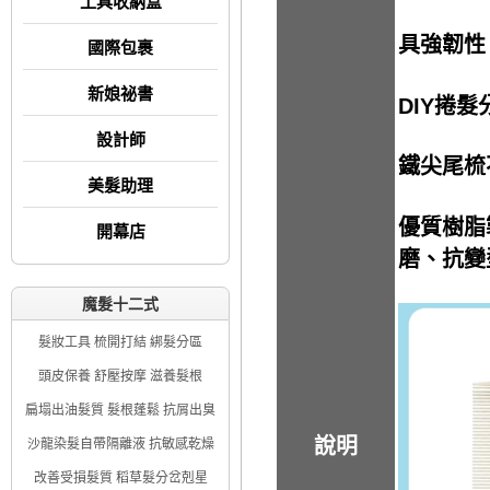
工具收納盒
具強韌性
國際包裹
新娘祕書
DIY
捲髮
設計師
鐵尖尾梳
美髮助理
優質樹脂
開幕店
磨、抗變
魔髮十二式
髮妝工具 梳開打結 綁髮分區
頭皮保養 舒壓按摩 滋養髮根
扁塌出油髮質 髮根蓬鬆 抗屑出臭
說明
沙龍染髮自帶隔離液 抗敏感乾燥
改善受損髮質 稻草髮分岔剋星