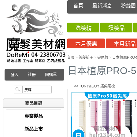
首頁
最新消息
粉絲團
洗髮精
護髮品
本月優惠
本月新品
首頁
>
美髮梳子
>
尖尾梳
>
日本植原PRO-
日本植原PRO-
登入
註冊
團購單
<< TONY&GUY 鐵尖尾梳
商品目錄
專業髮品
新品上市