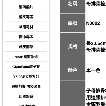
名稱
母排骨梳
瀏海髮片
髮夾專區
N0002
編號
常用耗材
圍巾專區
長20.5c
規格
頭皮腳架
母排骨梳全
Andis電剪系列
GlamPalm離子夾
顏色
單一色
YS PARK梳系列
居家剪髮 防疫消毒
子母排骨
出國旅遊
用這類排
令頭髮看