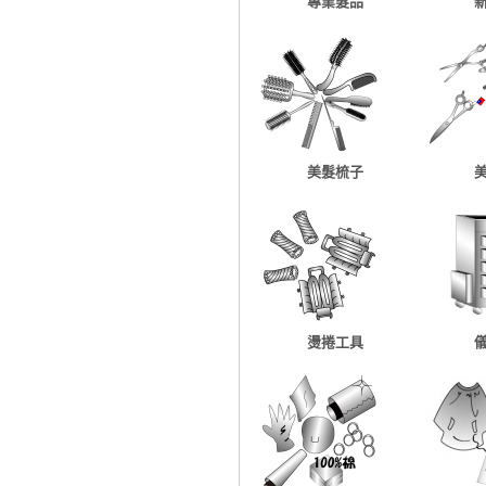
專業髮品
美髮梳子
燙捲工具