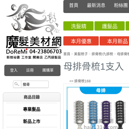
首頁
最新消息
粉絲團
洗髮精
護髮品
本月優惠
本月新品
首頁
>
美髮梳子
>
排骨梳/九排梳
>
母排骨
母排骨梳1支入
登入
註冊
團購單
<< 排骨梳168
商品目錄
專業髮品
新品上市