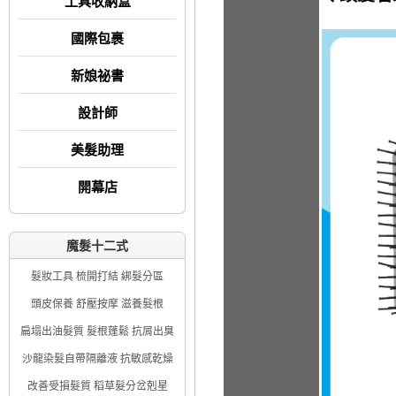
工具收納盒
國際包裹
新娘祕書
設計師
美髮助理
開幕店
魔髮十二式
髮妝工具 梳開打結 綁髮分區
頭皮保養 舒壓按摩 滋養髮根
扁塌出油髮質 髮根蓬鬆 抗屑出臭
沙龍染髮自帶隔離液 抗敏感乾燥
改善受損髮質 稻草髮分岔剋星