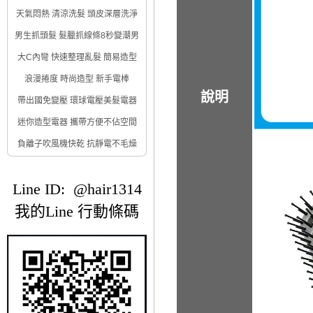
天氣悶熱 清涼洗髮 頭皮深層洗淨
男生抓頭髮 髮臘抓線條8秒變潮男
大C內彎 快速整理亂髮 簡易造型
浪漫捲度 時尚造型 新手電棒
說明
帶出國免變壓 環球電壓美髮電器
迷你造型電器 攜帶方便不佔空間
負離子吹風機快乾 抗靜電不毛燥
Line ID: @hair1314
我的Line 行動條碼