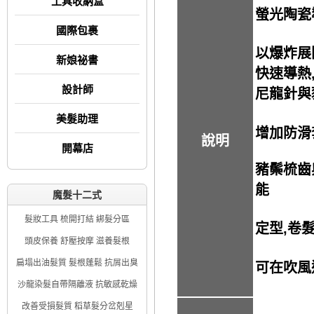
工具收納盒
螢光陶瓷
國際包裹
以爆炸展
新娘祕書
快速導熱,
設計師
尼龍針與
美髮助理
增加防滑
說明
開幕店
豬鬃梳齒
能
魔髮十二式
髮妝工具 梳開打結 綁髮分區
定型,卷
頭皮保養 舒壓按摩 滋養髮根
扁塌出油髮質 髮根蓬鬆 抗屑出臭
可在吹風
沙龍染髮自帶隔離液 抗敏感乾燥
改善受損髮質 稻草髮分岔剋星