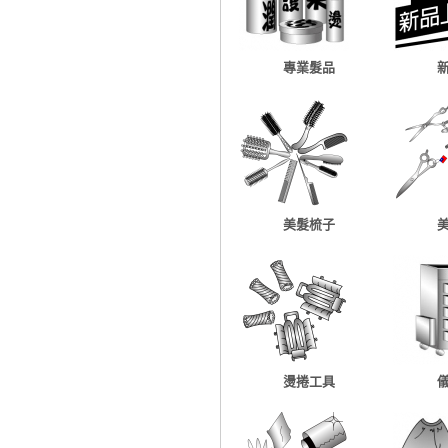
專業髮品
美髮梳子
燙捲工具