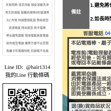
1.避免
天氣悶熱 清涼洗髮 頭皮深層洗淨
備註
男生抓頭髮 髮臘抓線條8秒變潮男
2.如長
大C內彎 快速整理亂髮 簡易造型
浪漫捲度 時尚造型 新手電棒
帶出國免變壓 環球電壓美髮電器
迷你造型電器 攜帶方便不佔空間
負離子吹風機快乾 抗靜電不毛燥
Line ID: @hair1314
我的Line 行動條碼