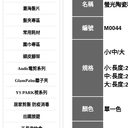
名稱
螢光陶瓷
瀏海髮片
髮夾專區
M0044
編號
常用耗材
圍巾專區
小/中/大
頭皮腳架
小:長度:2
規格
Andis電剪系列
中:長度:
GlamPalm離子夾
大:長度:2
YS PARK梳系列
居家剪髮 防疫消毒
顏色
單一色
出國旅遊