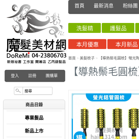
首頁
最新消息
粉絲團
洗髮精
護髮品
本月優惠
本月新品
首頁
>
美髮梳子
>
【導熱鬃毛圓梳】螢光
【導熱鬃毛圓梳
登入
註冊
團購單
商品目錄
專業髮品
新品上市