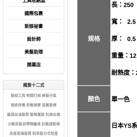
工具收納盒
長：250
國際包裹
寬： 2.5
新娘祕書
厚： 0.5
規格
設計師
美髮助理
重量：12
開幕店
耐熱度：2
魔髮十二式
髮妝工具 梳開打結 綁髮分區
顏色
單一色
頭皮保養 舒壓按摩 滋養髮根
扁塌出油髮質 髮根蓬鬆 抗屑出臭
沙龍染髮自帶隔離液 抗敏感乾燥
日本YS
改善受損髮質 稻草髮分岔剋星