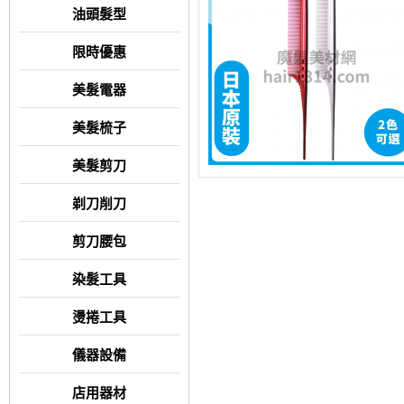
油頭髮型
限時優惠
美髮電器
美髮梳子
美髮剪刀
剃刀削刀
剪刀腰包
染髮工具
燙捲工具
儀器設備
店用器材