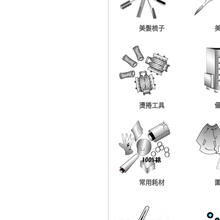
美髮梳子
燙捲工具
常用耗材