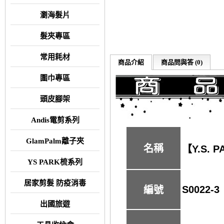
瀏海髮片
髮夾專區
常用耗材
商品介紹
商品問與答 (0)
圍巾專區
頭皮腳架
Andis電剪系列
GlamPalm離子夾
名稱
【Y.S. 
YS PARK梳系列
居家剪髮 防疫消毒
S0022-3
編號
出國旅遊