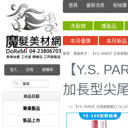
首頁
最新消息
粉絲團
洗髮精
護髮品
本月優惠
本月新品
首頁
>
美髮梳子
>
【Y.S. PARK】日本原裝
【Y.S. P
登入
註冊
團購單
加長型尖尾梳
商品目錄
<< 【Y.S. PARK】日本原裝進口 YS-1
專業髮品
新品上市