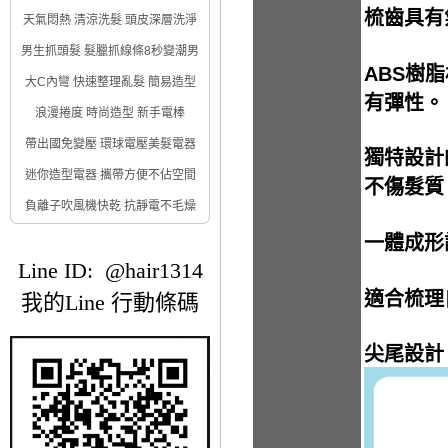
梳齒具有
天氣悶熱 清涼洗髮 頭皮深層洗淨
男生抓頭髮 髮臘抓線條8秒變潮男
ABS樹
大C內彎 快速整理亂髮 簡易造型
有彈性。
浪漫捲度 時尚造型 新手電棒
帶出國免變壓 環球電壓美髮電器
獨特設計
迷你造型電器 攜帶方便不佔空間
不傷髮質
負離子吹風機快乾 抗靜電不毛燥
一體成形
Line ID: @hair1314
適合梳理
我的Line 行動條碼
尖尾設計