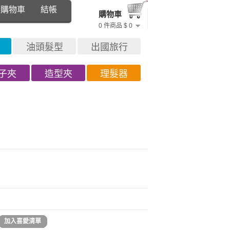
購物車
結帳
購物車
0 件商品 $ 0
油頭髮型
出國旅行
子夾
造型夾
理髮器
加入喜愛清單