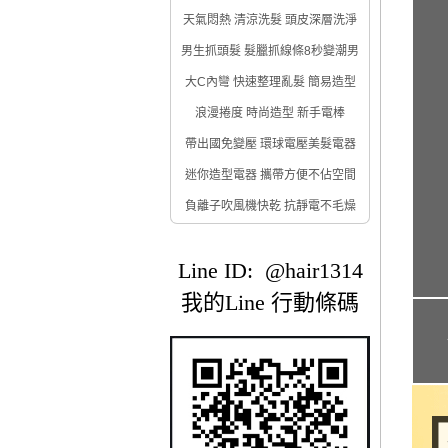
天氣悶熱 清涼洗髮 頭皮深層洗淨
男生抓頭髮 髮臘抓線條8秒變潮男
大C內彎 快速整理亂髮 簡易造型
浪漫捲度 時尚造型 新手電棒
帶出國免變壓 環球電壓美髮電器
迷你造型電器 攜帶方便不佔空間
負離子吹風機快乾 抗靜電不毛燥
Line ID: @hair1314
我的Line 行動條碼