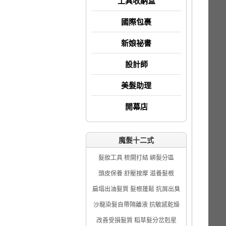
工具收納盒
國際包裹
新娘祕書
設計師
美髮助理
開幕店
魔髮十二式
髮妝工具 梳開打結 綁髮分區
頭皮保養 舒壓按摩 滋養髮根
扁塌出油髮質 髮根蓬鬆 抗屑出臭
沙龍染髮自帶隔離液 抗敏感乾燥
改善受損髮質 稻草髮分岔剋星