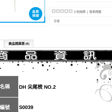
0 則詢問
|
發表問題
分享
商品問與答 (0)
名稱
DH 尖尾梳 NO.2
S0039
編號