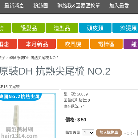
最新消息
粉絲團
聯絡我&回覆匯款單
加入最愛
精
護髮品
造型品
頭皮類
染燙類
優惠
本月新品
吹風機
電棒區
離
梳子
>
韓國原裝DH 抗熱尖尾梳 NO.2
原裝DH 抗熱尖尾梳 NO.2
CB15 尖尾梳
型 號:
S0039
回饋紅利點數:
0
庫存狀況:
74
價格:
$ 50
購買數量:
加入購物車
- OR -