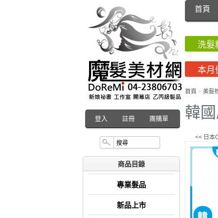
首頁
洗髮
本月
首頁
>
美髮
韓國
登入
註冊
團購單
<< 日本
商品目錄
專業髮品
新品上市