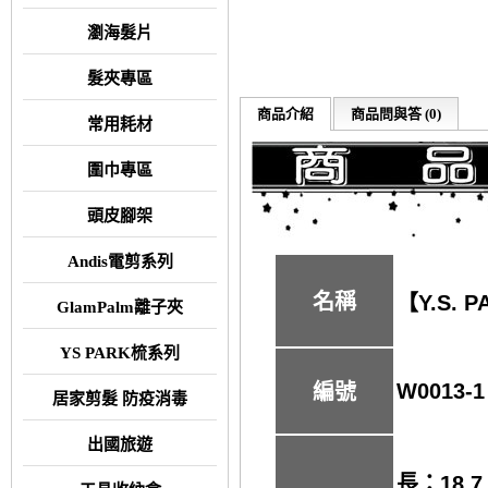
瀏海髮片
髮夾專區
商品介紹
商品問與答 (0)
常用耗材
圍巾專區
頭皮腳架
Andis電剪系列
名稱
【Y.S. 
GlamPalm離子夾
YS PARK梳系列
W0013-1
編號
居家剪髮 防疫消毒
出國旅遊
長：18.7