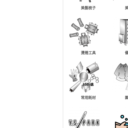
美髮梳子
燙捲工具
常用耗材