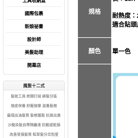
工具收納盒
規格
國際包裹
耐熱度：2
適合貼頭
新娘祕書
設計師
顏色
單一色
美髮助理
開幕店
魔髮十二式
髮妝工具 梳開打結 綁髮分區
頭皮保養 舒壓按摩 滋養髮根
扁塌出油髮質 髮根蓬鬆 抗屑出臭
沙龍染髮自帶隔離液 抗敏感乾燥
改善受損髮質 稻草髮分岔剋星