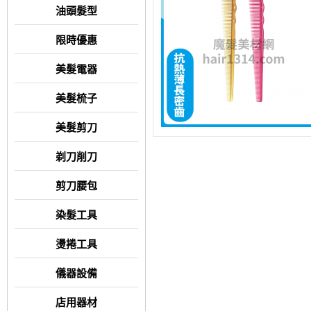
油頭髮型
限時優惠
美髮電器
美髮梳子
美髮剪刀
剃刀削刀
剪刀腰包
染髮工具
燙捲工具
儀器設備
店用器材