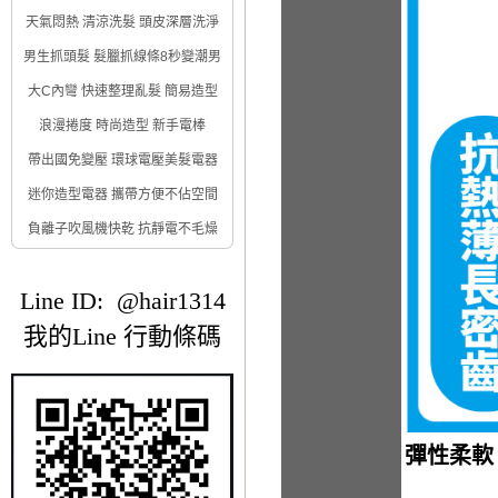
天氣悶熱 清涼洗髮 頭皮深層洗淨
男生抓頭髮 髮臘抓線條8秒變潮男
大C內彎 快速整理亂髮 簡易造型
浪漫捲度 時尚造型 新手電棒
帶出國免變壓 環球電壓美髮電器
迷你造型電器 攜帶方便不佔空間
負離子吹風機快乾 抗靜電不毛燥
Line ID: @hair1314
我的Line 行動條碼
彈性柔軟