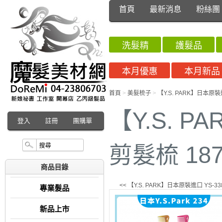
首頁
最新消息
粉絲團
洗髮精
護髮品
本月優惠
本月新品
首頁
>
美髮梳子
>
【Y.S. PARK】日本原
【Y.S. P
登入
註冊
團購單
剪髮梳 1
商品目錄
<< 【Y.S. PARK】日本原裝進口 YS-
專業髮品
新品上市