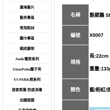
瀏海髮片
名稱
髮葳鵝 S
髮夾專區
常用耗材
X0007
編號
圍巾專區
頭皮腳架
長:22cm 
Andis電剪系列
規格
重量:133
GlamPalm離子夾
YS PARK梳系列
顏色
藍/粉紅/
居家剪髮 防疫消毒
出國旅遊