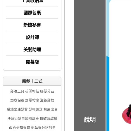
工具收納盒
國際包裹
新娘祕書
設計師
美髮助理
開幕店
魔髮十二式
髮妝工具 梳開打結 綁髮分區
頭皮保養 舒壓按摩 滋養髮根
扁塌出油髮質 髮根蓬鬆 抗屑出臭
沙龍染髮自帶隔離液 抗敏感乾燥
說明
改善受損髮質 稻草髮分岔剋星