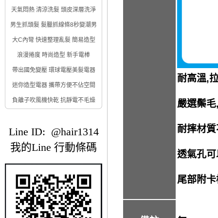
天氣悶熱 清涼洗髮 頭皮深層洗淨
男生抓頭髮 髮臘抓線條8秒變潮男
大C內彎 快速整理亂髮 簡易造型
浪漫捲度 時尚造型 新手電棒
帶出國免變壓 環球電壓美髮電器
耐高溫,
迷你造型電器 攜帶方便不佔空間
負離子吹風機快乾 抗靜電不毛燥
嚴選鬃毛
耐摔材質
Line ID: @hair1314
我的Line 行動條碼
透氣孔可
尾部附卡