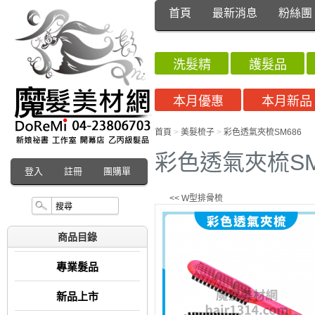
首頁
最新消息
粉絲團
洗髮精
護髮品
本月優惠
本月新品
首頁
>
美髮梳子
>
彩色透氣夾梳SM686
彩色透氣夾梳SM
登入
註冊
團購單
<< W型排骨梳
商品目錄
專業髮品
新品上市