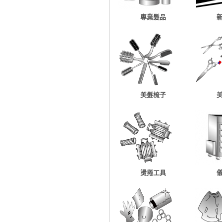
專業髮品
美髮梳子
燙捲工具