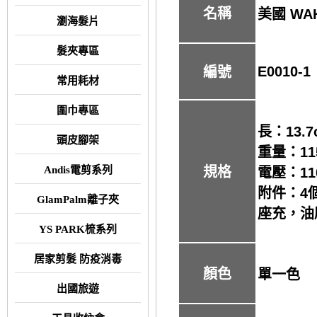
名稱
美國 WA
瀏海髮片
髮夾專區
E0010-1
編號
常用耗材
圍巾專區
長：13.7
頭皮腳架
重量：11
Andis電剪系列
規格
電壓：110
附件：4個
GlamPalm離子夾
座充，油
YS PARK梳系列
居家剪髮 防疫消毒
顏色
單一色
出國旅遊