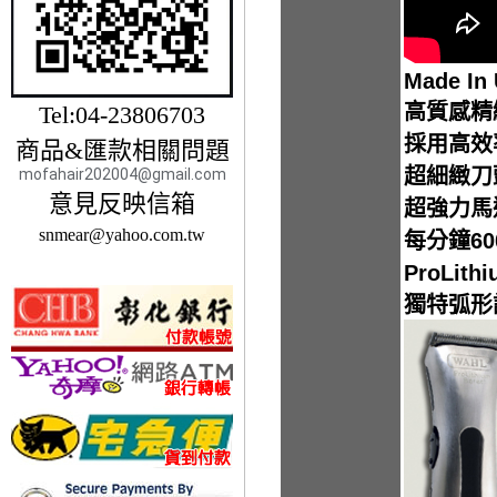
Made In 
高質感精
Tel:04-23806703
採用高效
商品&匯款相關問題
超細緻刀
mofahair202004@gmail.com
意見反映信箱
超強力馬
snmear@yahoo.com.tw
每分鐘60
ProLi
獨特弧形