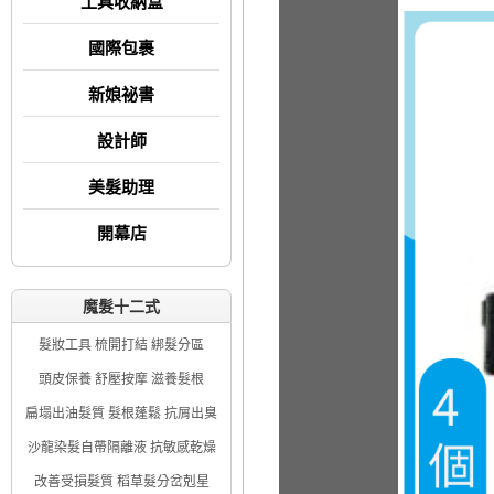
工具收納盒
國際包裹
新娘祕書
設計師
美髮助理
開幕店
魔髮十二式
髮妝工具 梳開打結 綁髮分區
頭皮保養 舒壓按摩 滋養髮根
扁塌出油髮質 髮根蓬鬆 抗屑出臭
沙龍染髮自帶隔離液 抗敏感乾燥
改善受損髮質 稻草髮分岔剋星