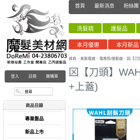
首頁
最新消息
粉絲團
洗髮精
護髮品
本月優惠
本月新品
首頁
>
美髮電器
>
電推剪/理髮器
>
龱【刀頭
龱【刀頭】WAHL-
登入
註冊
團購單
+上蓋)
商品目錄
專業髮品
新品上市