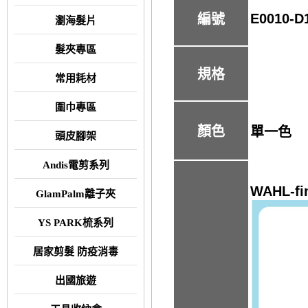
E0010-D
編號
瀏海髮片
髮夾專區
規格
常用耗材
圍巾專區
顏色
單一色
頭皮腳架
Andis電剪系列
WAHL-f
GlamPalm離子夾
YS PARK梳系列
居家剪髮 防疫消毒
出國旅遊