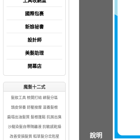
工具收納盒
國際包裹
新娘祕書
設計師
美髮助理
開幕店
魔髮十二式
髮妝工具 梳開打結 綁髮分區
頭皮保養 舒壓按摩 滋養髮根
扁塌出油髮質 髮根蓬鬆 抗屑出臭
沙龍染髮自帶隔離液 抗敏感乾燥
說明
改善受損髮質 稻草髮分岔剋星