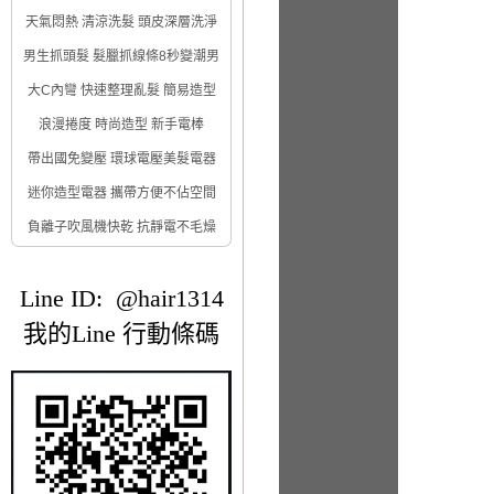
天氣悶熱 清涼洗髮 頭皮深層洗淨
男生抓頭髮 髮臘抓線條8秒變潮男
大C內彎 快速整理亂髮 簡易造型
浪漫捲度 時尚造型 新手電棒
帶出國免變壓 環球電壓美髮電器
迷你造型電器 攜帶方便不佔空間
負離子吹風機快乾 抗靜電不毛燥
Line ID: @hair1314
我的Line 行動條碼