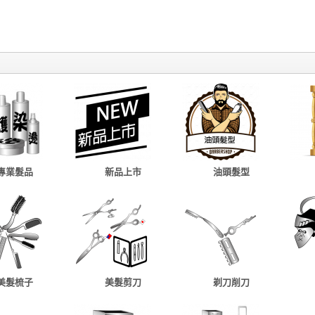
專業髮品
新品上市
油頭髮型
美髮梳子
美髮剪刀
剃刀削刀