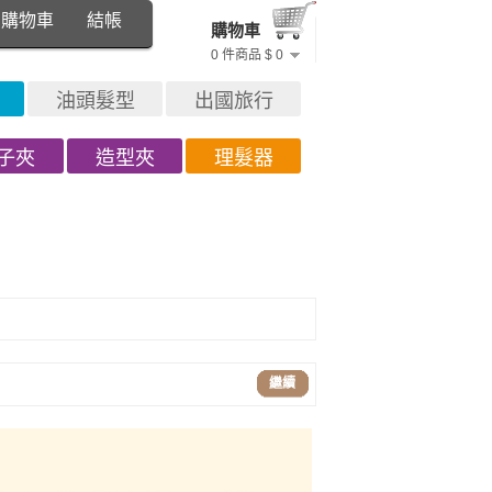
購物車
結帳
購物車
0 件商品 $ 0
油頭髮型
出國旅行
子夾
造型夾
理髮器
繼續