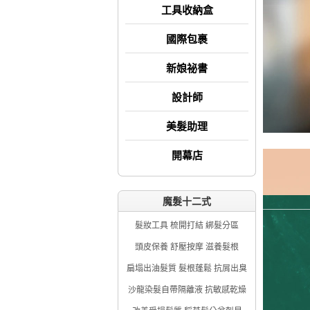
工具收納盒
國際包裹
新娘祕書
設計師
美髮助理
開幕店
魔髮十二式
髮妝工具 梳開打結 綁髮分區
頭皮保養 舒壓按摩 滋養髮根
扁塌出油髮質 髮根蓬鬆 抗屑出臭
沙龍染髮自帶隔離液 抗敏感乾燥