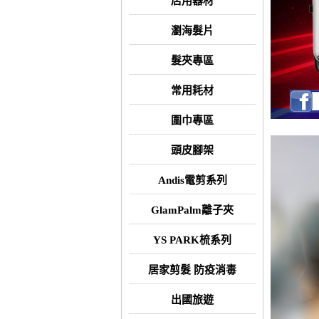
店用器材
瀏海髮片
髮夾專區
常用耗材
圍巾專區
頭皮腳架
Andis電剪系列
GlamPalm離子夾
YS PARK梳系列
居家剪髮 防疫消毒
出國旅遊