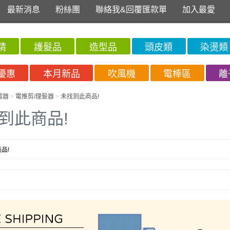
最新消息
粉絲團
聯絡我&回覆匯款單
加入最愛
精
護髮品
造型品
頭皮類
染燙類
優惠
本月新品
吹風機
電棒區
離
電器
>
電推剪/理髮器
>
未找到此商品!
到此商品!
品!