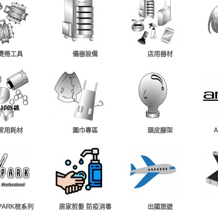
燙捲工具
儀器設備
店用器材
常用耗材
圍巾專區
頭皮腳架
 PARK梳系列
居家剪髮 防疫消毒
出國旅遊