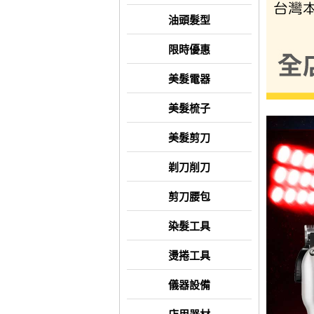
油頭髮型
限時優惠
美髮電器
美髮梳子
美髮剪刀
剃刀削刀
剪刀腰包
染髮工具
燙捲工具
儀器設備