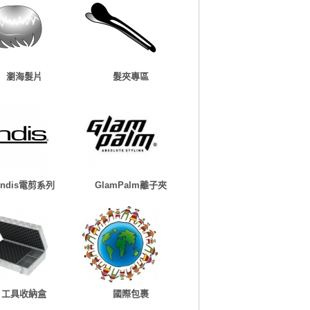
瀏海髮片
髮夾專區
Andis電剪系列
GlamPalm離子夾
工具收納盒
國際包裹