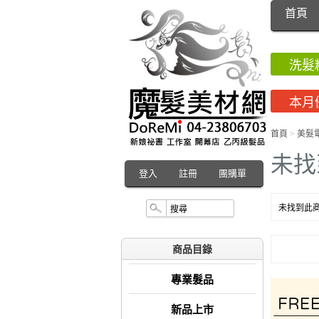
首頁
洗髮
本月
首頁
>
美髮
未找
登入
註冊
團購單
未找到此商
商品目錄
專業髮品
新品上市