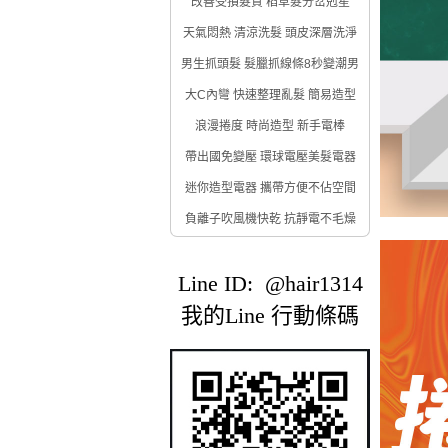
改善受損髮質 稻草髮分岔剋星
天氣悶熱 清涼洗髮 頭皮深層洗淨
男生抓頭髮 髮臘抓線條8秒變潮男
大C內彎 快速整理亂髮 簡易造型
浪漫捲度 時尚造型 新手電棒
帶出國免變壓 環球電壓美髮電器
迷你造型電器 攜帶方便不佔空間
負離子吹風機快乾 抗靜電不毛燥
Line ID: @hair1314
我的Line 行動條碼