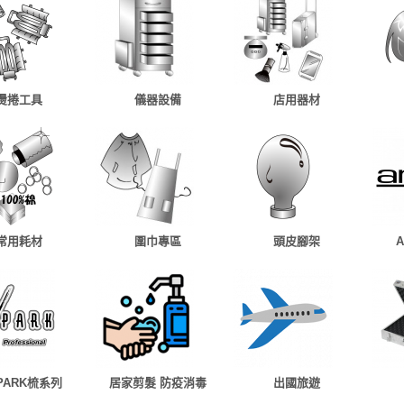
燙捲工具
儀器設備
店用器材
常用耗材
圍巾專區
頭皮腳架
 PARK梳系列
居家剪髮 防疫消毒
出國旅遊