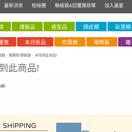
最新消息
粉絲團
聯絡我&回覆匯款單
加入最愛
精
護髮品
造型品
頭皮類
染燙類
優惠
本月新品
吹風機
電棒區
離
電器
>
電推剪/理髮器
>
未找到此商品!
到此商品!
品!