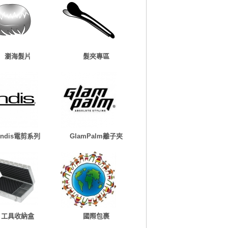
瀏海髮片
髮夾專區
Andis電剪系列
GlamPalm離子夾
工具收納盒
國際包裹