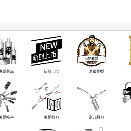
專業髮品
新品上市
油頭髮型
美髮梳子
美髮剪刀
剃刀削刀