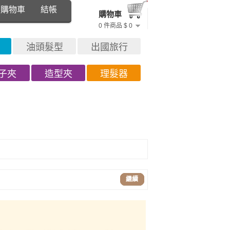
購物車
結帳
購物車
0 件商品 $ 0
油頭髮型
出國旅行
子夾
造型夾
理髮器
繼續