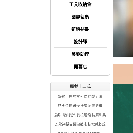
工具收納盒
國際包裹
新娘祕書
設計師
美髮助理
開幕店
魔髮十二式
髮妝工具 梳開打結 綁髮分區
頭皮保養 舒壓按摩 滋養髮根
扁塌出油髮質 髮根蓬鬆 抗屑出臭
沙龍染髮自帶隔離液 抗敏感乾燥