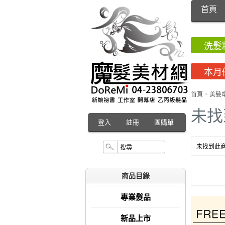
首頁
洗髮
本月
首頁
>
美髮
未找
登入
註冊
團購單
未找到此商
商品目錄
專業髮品
新品上市