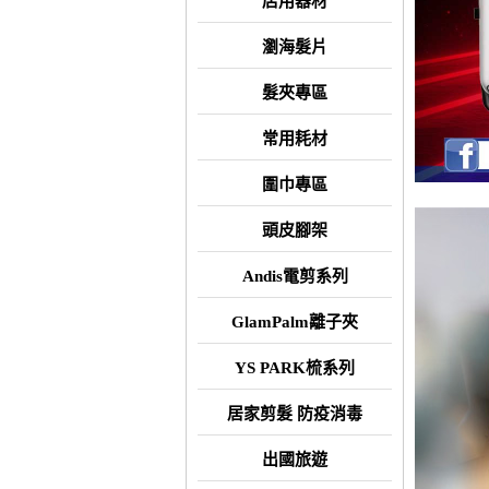
店用器材
瀏海髮片
髮夾專區
常用耗材
圍巾專區
頭皮腳架
Andis電剪系列
GlamPalm離子夾
YS PARK梳系列
居家剪髮 防疫消毒
出國旅遊