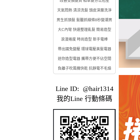
改善受損髮質 稻草髮分岔剋星
天氣悶熱 清涼洗髮 頭皮深層洗淨
男生抓頭髮 髮臘抓線條8秒變潮男
大C內彎 快速整理亂髮 簡易造型
浪漫捲度 時尚造型 新手電棒
帶出國免變壓 環球電壓美髮電器
迷你造型電器 攜帶方便不佔空間
負離子吹風機快乾 抗靜電不毛燥
Line ID: @hair1314
我的Line 行動條碼