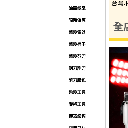
油頭髮型
限時優惠
美髮電器
美髮梳子
美髮剪刀
剃刀削刀
剪刀腰包
染髮工具
燙捲工具
儀器設備