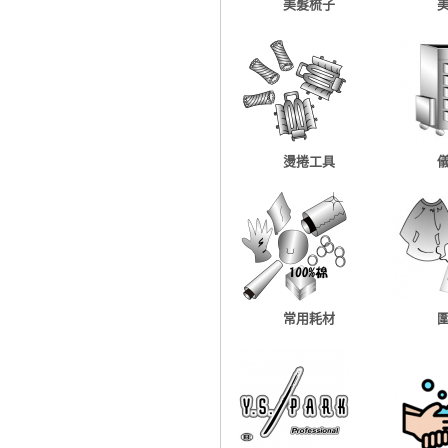
美髮梳子
燙捲工具
常用耗材