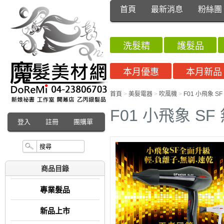
首頁
最新消息
粉絲團
洗髮精
護髮品
本月優惠
本月新品
首頁
>
美髮電器
>
吹風機
>
F01 小飛象 S
F01 小飛象 S
登入
註冊
團購單
商品目錄
專業髮品
新品上市