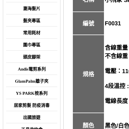
瀏海髮片
髮夾專區
F0031
編號
常用耗材
圍巾專區
含線重量：
不含線重：
頭皮腳架
Andis電剪系列
電壓：110
規格
GlamPalm離子夾
4段溫控
YS PARK梳系列
電線長度 :
居家剪髮 防疫消毒
出國旅遊
顏色
黑色/白