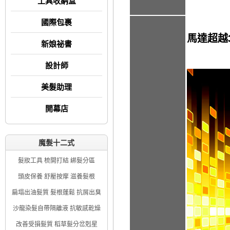
工具收納盒
國際包裹
馬達超越
新娘祕書
設計師
美髮助理
開幕店
魔髮十二式
髮妝工具 梳開打結 綁髮分區
頭皮保養 舒壓按摩 滋養髮根
扁塌出油髮質 髮根蓬鬆 抗屑出臭
沙龍染髮自帶隔離液 抗敏感乾燥
改善受損髮質 稻草髮分岔剋星