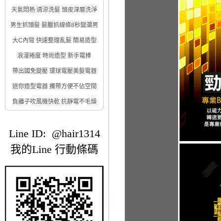
天氣悶熱 清涼洗髮 頭皮深層洗淨
男生抓頭髮 髮臘抓線條8秒變潮男
大C內彎 快速整理亂髮 簡易造型
浪漫捲度 時尚造型 新手電棒
帶出國免變壓 環球電壓美髮電器
迷你造型電器 攜帶方便不佔空間
負離子吹風機快乾 抗靜電不毛燥
Line ID: @hair1314
我的Line 行動條碼