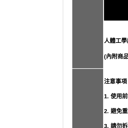
人體工學
(內附商
注意事
1. 使
2. 避
3. 請