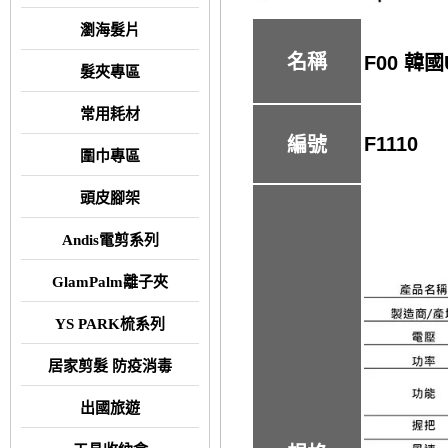
瀏海髮片
名稱
F00 韓
髮夾專區
常用耗材
F1110
編號
圍巾專區
頭皮腳架
Andis電剪系列
GlamPalm離子夾
YS PARK梳系列
居家剪髮 防疫消毒
出國旅遊