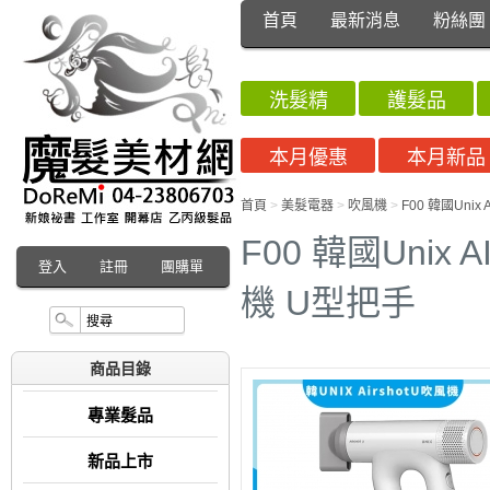
首頁
最新消息
粉絲團
洗髮精
護髮品
本月優惠
本月新品
首頁
>
美髮電器
>
吹風機
>
F00 韓國Uni
F00 韓國Unix
登入
註冊
團購單
機 U型把手
商品目錄
專業髮品
新品上市