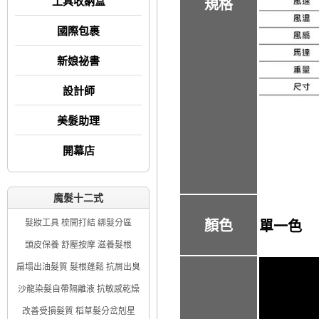
工具收納盒
規格
國際包裹
新娘祕書
設計師
美髮助理
開幕店
魔髮十二式
髮妝工具 梳開打結 綁髮分區
顏色
單一色
頭皮保養 舒壓按摩 滋養髮根
扁塌出油髮質 髮根蓬鬆 抗屑出臭
沙龍染髮自帶隔離液 抗敏感乾燥
改善受損髮質 稻草髮分岔剋星