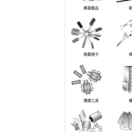
專業髮品
美髮梳子
燙捲工具