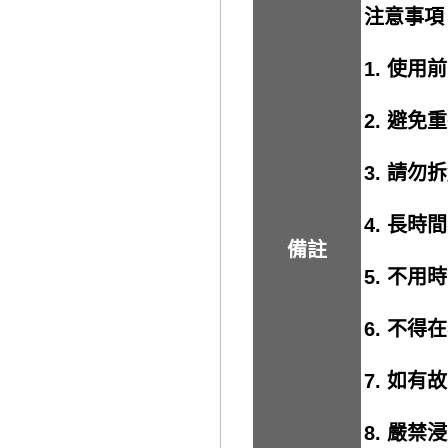
注意事
1. 使
2. 避
3. 請
4. 長
備註
5. 不
6. 不
7. 如
8. 嚴禁