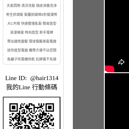
天氣悶熱 清涼洗髮 頭皮深層洗淨
男生抓頭髮 髮臘抓線條8秒變潮男
大C內彎 快速整理亂髮 簡易造型
浪漫捲度 時尚造型 新手電棒
帶出國免變壓 環球電壓美髮電器
迷你造型電器 攜帶方便不佔空間
負離子吹風機快乾 抗靜電不毛燥
Line ID: @hair1314
我的Line 行動條碼