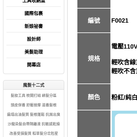
工具收納盒
國際包裹
F0021
編號
新娘祕書
設計師
電壓110V
美髮助理
規格
輕吹含線
開幕店
輕吹不含
魔髮十二式
髮妝工具 梳開打結 綁髮分區
顏色
粉紅/純白
頭皮保養 舒壓按摩 滋養髮根
扁塌出油髮質 髮根蓬鬆 抗屑出臭
沙龍染髮自帶隔離液 抗敏感乾燥
改善受損髮質 稻草髮分岔剋星