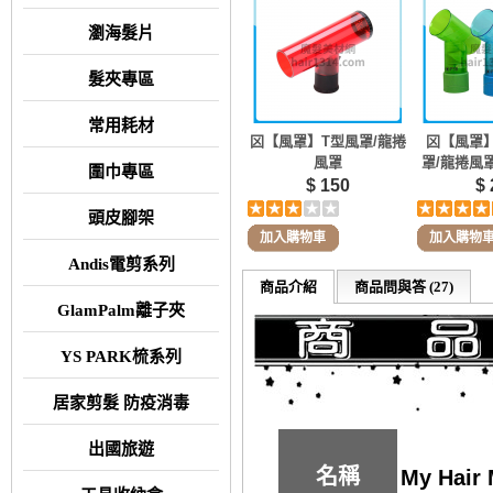
瀏海髮片
髮夾專區
常用耗材
龱【風罩】T型風罩/龍捲
龱【風罩】
風罩
罩/龍捲風
圍巾專區
$ 150
$ 
頭皮腳架
加入購物車
加入購物
Andis電剪系列
商品介紹
商品問與答 (27)
GlamPalm離子夾
YS PARK梳系列
居家剪髮 防疫消毒
出國旅遊
名稱
My Hai