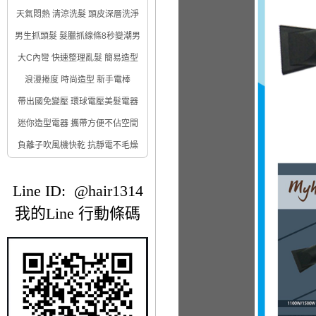
天氣悶熱 清涼洗髮 頭皮深層洗淨
男生抓頭髮 髮臘抓線條8秒變潮男
大C內彎 快速整理亂髮 簡易造型
浪漫捲度 時尚造型 新手電棒
帶出國免變壓 環球電壓美髮電器
迷你造型電器 攜帶方便不佔空間
負離子吹風機快乾 抗靜電不毛燥
Line ID: @hair1314
我的Line 行動條碼