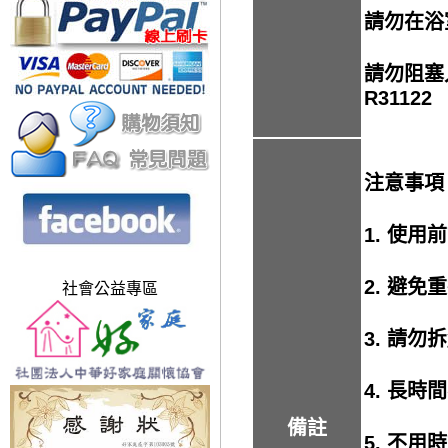
請勿在浴
請勿阻塞
R31122
注意事
1. 使
2. 避
社會公益專區
3. 請
4. 長
備註
5. 不