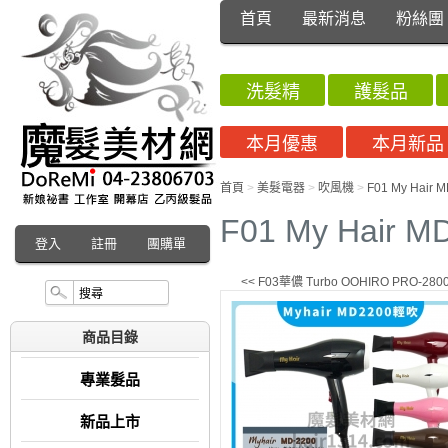
首頁
最新消息
粉絲團
洗髮精
護髮品
本月優惠
本月新品
首頁
>
美髮電器
>
吹風機
>
F01 My Hai
F01 My Hair
登入
註冊
團購單
<< F03華儂 Turbo OOHIRO P
商品目錄
專業髮品
新品上市