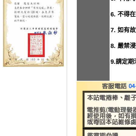
6. 不
7. 如
8. 嚴禁
9.請定