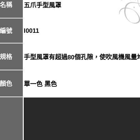
名稱
五爪手型風罩
I0011
編號
規格
手型風罩有超過80個孔隙，使吹風機風量
顏色
單一色 黑色