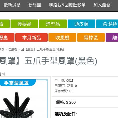
最新消息
粉絲團
聯絡我&回覆匯款單
加入最愛
精
護髮品
造型品
頭皮類
染燙類
優惠
本月新品
吹風機
電棒區
離
電器
>
吹風機
>
龱【風罩】五爪手型風罩(黑色)
風罩】五爪手型風罩(黑色)
毛刷
型 號:
I0011
回饋紅利點數:
0
庫存狀況:
18
價格:
$ 200
選項及配件: