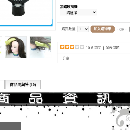
加購吹風機:
購買數量:
加入購物車
- OR -
10 則詢問
|
發表問題
分享
商品問與答 (10)