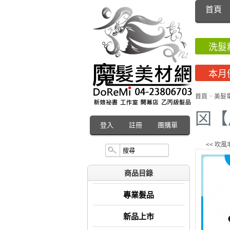
首頁
洗髮
本月
首頁
>
美髮
龱【
登入
註冊
團購單
<< 吹風
商品目錄
專業髮品
新品上市