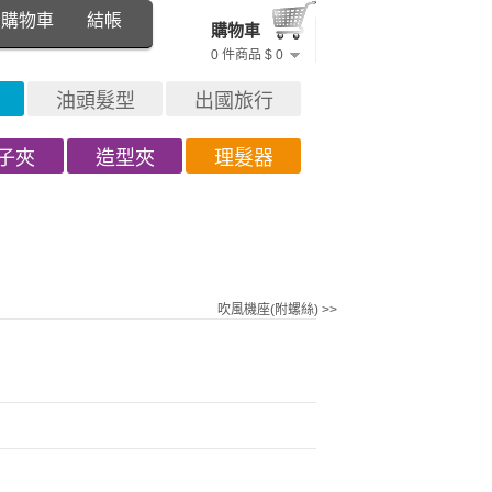
購物車
結帳
購物車
0 件商品 $ 0
油頭髮型
出國旅行
子夾
造型夾
理髮器
吹風機座(附螺絲) >>