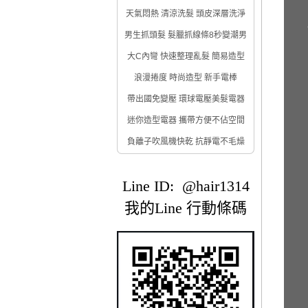
天氣悶熱 清涼洗髮 頭皮深層洗淨
男生抓頭髮 髮臘抓線條8秒變潮男
大C內彎 快速整理亂髮 簡易造型
浪漫捲度 時尚造型 新手電棒
帶出國免變壓 環球電壓美髮電器
迷你造型電器 攜帶方便不佔空間
負離子吹風機快乾 抗靜電不毛燥
Line ID: @hair1314
我的Line 行動條碼