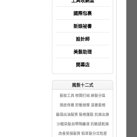
工具收納盒
國際包裹
新娘祕書
設計師
美髮助理
開幕店
魔髮十二式
髮妝工具 梳開打結 綁髮分區
頭皮保養 舒壓按摩 滋養髮根
扁塌出油髮質 髮根蓬鬆 抗屑出臭
沙龍染髮自帶隔離液 抗敏感乾燥
改善受損髮質 稻草髮分岔剋星