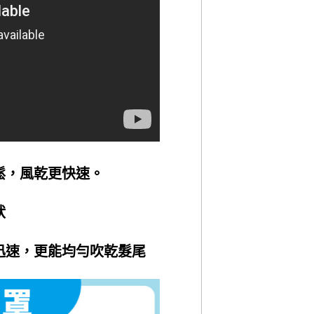
鬆，風乾更快速。
狀
迅速，更能均勻吹乾髮尾