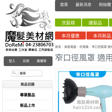
首頁
最新消息
粉絲團
洗髮精
護髮品
本月優惠
本月新品
首頁
>
美髮電器
>
吹風機
>
窄口徑風罩 適用M
窄口徑風罩 適用M
登入
註冊
團購單
商品目錄
專業髮品
新品上市