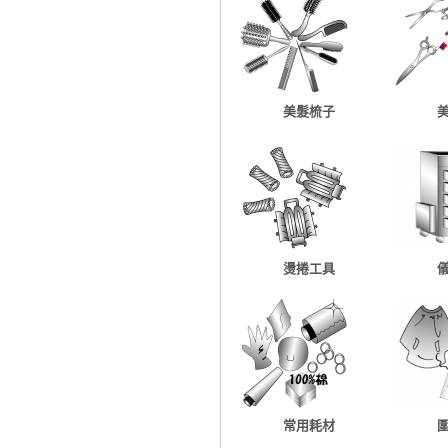
美髮梳子
燙捲工具
常用耗材