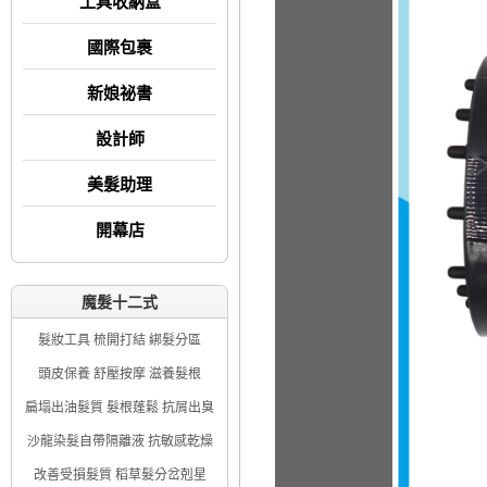
工具收納盒
國際包裹
新娘祕書
設計師
美髮助理
開幕店
魔髮十二式
髮妝工具 梳開打結 綁髮分區
頭皮保養 舒壓按摩 滋養髮根
扁塌出油髮質 髮根蓬鬆 抗屑出臭
沙龍染髮自帶隔離液 抗敏感乾燥
改善受損髮質 稻草髮分岔剋星