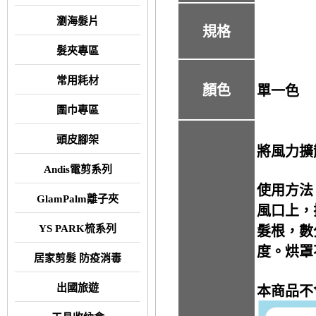
瀏海髮片
規格
髮夾專區
常用耗材
顏色
單一色
圍巾專區
頭皮腳架
將風力擴
Andis電剪系列
使用方法
GlamPalm離子夾
風口上，
YS PARK梳系列
髮根，數
度。烘罩
居家剪髮 防疫消毒
出國旅遊
本商品不