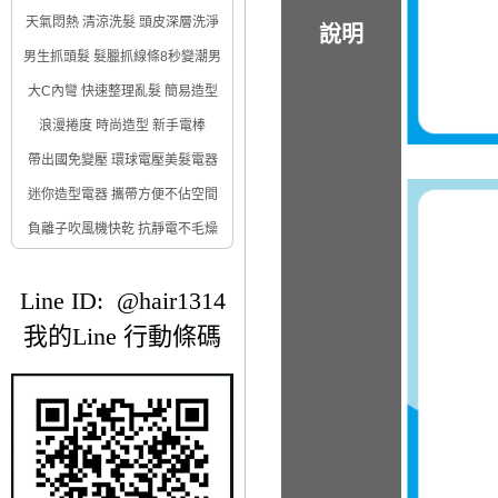
天氣悶熱 清涼洗髮 頭皮深層洗淨
說明
男生抓頭髮 髮臘抓線條8秒變潮男
大C內彎 快速整理亂髮 簡易造型
浪漫捲度 時尚造型 新手電棒
帶出國免變壓 環球電壓美髮電器
迷你造型電器 攜帶方便不佔空間
負離子吹風機快乾 抗靜電不毛燥
Line ID: @hair1314
我的Line 行動條碼