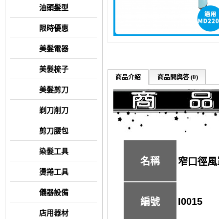
油頭髮型
限時優惠
美髮電器
美髮梳子
商品介紹
商品問與答 (0)
美髮剪刀
剃刀削刀
剪刀腰包
染髮工具
名稱
窄口徑風罩
燙捲工具
儀器設備
I0015
編號
店用器材