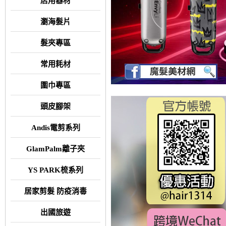
店用器材
瀏海髮片
髮夾專區
常用耗材
圍巾專區
頭皮腳架
Andis電剪系列
GlamPalm離子夾
YS PARK梳系列
居家剪髮 防疫消毒
出國旅遊