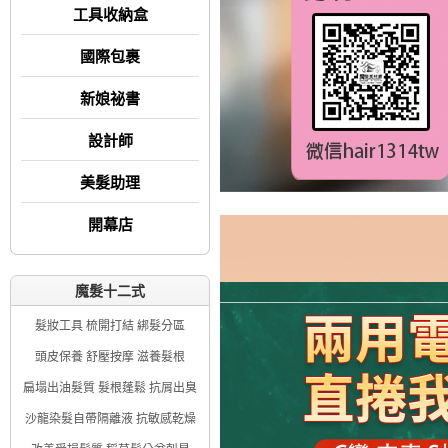
工具收納盒
國際包裹
新娘祕書
設計師
美髮助理
開幕店
魔髮十二式
髮妝工具 梳開打結 綁髮分區
頭皮保養 舒壓按摩 滋養髮根
扁塌出油髮質 髮根蓬鬆 抗屑出臭
沙龍染髮自帶隔離液 抗敏感乾燥