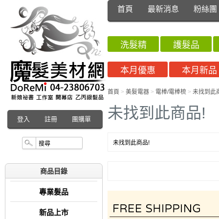
首頁
最新消息
粉絲團
洗髮精
護髮品
本月優惠
本月新品
首頁
>
美髮電器
>
電棒/電棒梳
>
未找到此商
未找到此商品!
登入
註冊
團購單
未找到此商品!
商品目錄
專業髮品
新品上市