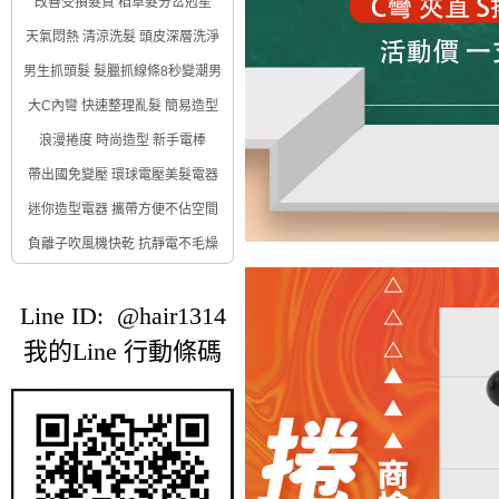
改善受損髮質 稻草髮分岔剋星
天氣悶熱 清涼洗髮 頭皮深層洗淨
男生抓頭髮 髮臘抓線條8秒變潮男
大C內彎 快速整理亂髮 簡易造型
浪漫捲度 時尚造型 新手電棒
帶出國免變壓 環球電壓美髮電器
迷你造型電器 攜帶方便不佔空間
負離子吹風機快乾 抗靜電不毛燥
Line ID: @hair1314
我的Line 行動條碼