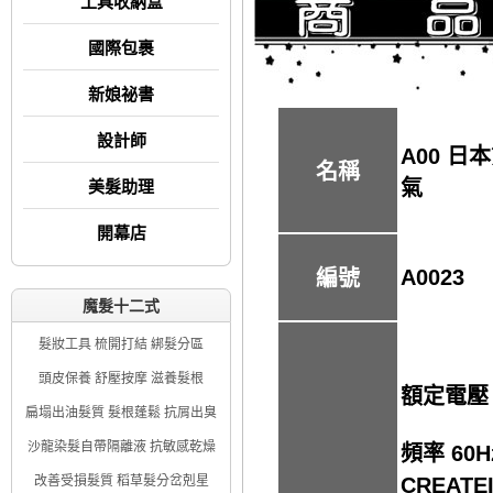
工具收納盒
國際包裹
新娘祕書
設計師
A00 日
名稱
氣
美髮助理
開幕店
A0023
編號
魔髮十二式
髮妝工具 梳開打結 綁髮分區
頭皮保養 舒壓按摩 滋養髮根
額定電壓 
扁塌出油髮質 髮根蓬鬆 抗屑出臭
沙龍染髮自帶隔離液 抗敏感乾燥
頻率 60H
CREAT
改善受損髮質 稻草髮分岔剋星