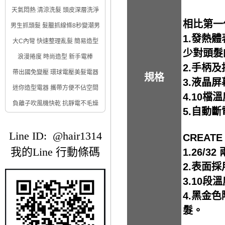
天氣悶熱 清涼洗髮 頭皮深層洗淨
相比第一
男生抓頭髮 髮臘抓線條8秒變潮男
1.發熱
大C內彎 快速整理亂髮 簡易造型
少對頭髮
浪漫捲度 時尚造型 新手電棒
2.手柄
帶出國免變壓 環球電壓美髮電器
規格
3.液晶
迷你造型電器 攜帶方便不佔空間
4.10
負離子吹風機快乾 抗靜電不毛燥
5.自動
Line ID: @hair1314
CREAT
我的Line 行動條碼
1.26/32
2.表面採用
3.10
4.黑金
髮。