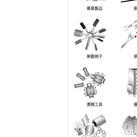
專業髮品
美髮梳子
燙捲工具