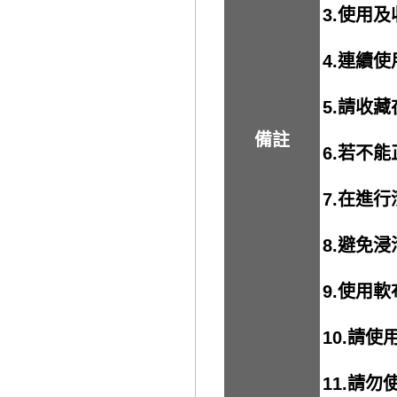
3.使用
4.連續
5.請收
備註
6.若不
7.在進
8.避免
9.使用
10.請
11.請