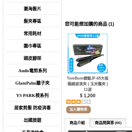
瀏海髮片
髮夾專區
您可能想加購的商品 (1)
常用耗材
圍巾專區
頭皮腳架
Andis電剪系列
TomBom蜻蜓JF-69大板
GlamPalm離子夾
極細波浪夾 ( 玉米鬚夾 )
11波
YS PARK梳系列
$ 1,200
居家剪髮 防疫消毒
加入購物車
出國旅遊
商品介紹
商品問與答 (66)