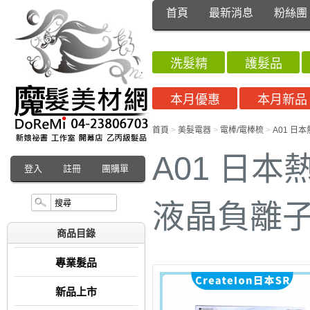
首頁
最新消息
粉絲團
洗髮精
護髮品
本月優惠
本月新品
首頁
>
美髮電器
>
電棒/電棒梳
>
A01 日本
A01 日本熱
登入
註冊
團購單
液晶負離子
商品目錄
專業髮品
新品上市